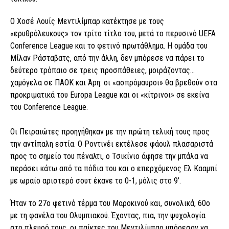
Ο Χοσέ Λουίς Μεντιλίμπαρ κατέκτησε με τους
«ερυθρόλευκους» τον τρίτο τίτλο του, μετά το περυσινό UEFA
Conference League και το φετινό πρωτάθλημα. Η ομάδα του
Μίλαν Ράσταβατς, από την άλλη, δεν μπόρεσε να πάρει το
δεύτερο τρόπαιο σε τρεις προσπάθειες, μοιράζοντας…
χαμόγελα σε ΠΑΟΚ και Άρη: οι «ασπρόμαυροι» θα βρεθούν στα
προκριματικά του Europa League και οι «κίτρινοι» σε εκείνα
του Conference League.
Οι Πειραιώτες προηγήθηκαν με την πρώτη τελική τους προς
την αντίπαλη εστία. Ο Ροντινέι εκτέλεσε φάουλ πλασαριστά
προς το σημείο του πέναλτι, ο Τσικίνιο άφησε την μπάλα να
περάσει κάτω από τα πόδια του και ο επερχόμενος Ελ Κααμπί
με ωραίο αριστερό σουτ έκανε το 0-1, μόλις στο 9’.
Ήταν το 27ο φετινό τέρμα του Μαροκινού και, συνολικά, 60ο
με τη φανέλα του Ολυμπιακού. Έχοντας, πια, την ψυχολογία
στο πλευρό τους, οι παίκτες του Μεντιλίμπαρ μπόρεσαν να