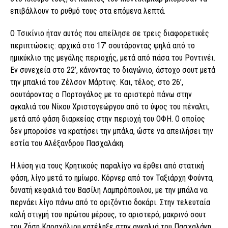
επιβάλλουν το ρυθμό τους στα επόμενα λεπτά.
Ο Τσικίνιο ήταν αυτός που απείλησε σε τρεις διαφορετικές
περιπτώσεις: αρχικά στο 17’ σουτάροντας ψηλά από το
ημικύκλιο της μεγάλης περιοχής, μετά από πάσα του Ροντινέι.
Εν συνεχεία στο 22’, κάνοντας το διαγώνιο, άστοχο σουτ μετά
την μπαλιά του Ζέλσον Μάρτινς. Και, τέλος, στο 26’,
σουτάροντας ο Πορτογάλος με το αριστερό πάνω στην
αγκαλιά του Νίκου Χριστογεώργου από το ύψος του πέναλτι,
μετά από φάση διαρκείας στην περιοχή του ΟΦΗ. Ο οποίος
δεν μπορούσε να κρατήσει την μπάλα, ώστε να απειλήσει την
εστία του Αλέξανδρου Πασχαλάκη.
Η λύση για τους Κρητικούς παραλίγο να έρθει από στατική
φάση, λίγο μετά το ημίωρο. Κόρνερ από τον Ταξιάρχη Φούντα,
δυνατή κεφαλιά του Βασίλη Λαμπρόπουλου, με την μπάλα να
περνάει λίγο πάνω από το οριζόντιο δοκάρι. Στην τελευταία
καλή στιγμή του πρώτου μέρους, το αριστερό, μακρινό σουτ
του Ζήση Καραχάλιου κατέληξε στην αγκαλιά του Πασχαλάκη.