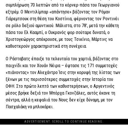
συμπλήρωση 70 λεπτών από το κόρνερ-πάσα του Γεωργιανού
εξτρέμ. Ο Μεντιλίμπαρ «απάντησε» βάζοντας τον Ρόμαν
Γιάρεμτσουκ στη θέση του Κοστίνια, φέρνοντας τον Ροντινέι
σε ρόλο δεξιού αμυντικού. Μάλιστα, στο 78’, μετά την κάθετη
πάσα του Ελ Κααμπί, ο Ουκρανός φορ σούταρε δυνατά, ο
Χριστογεώργος απέκρουσε, με τους Τσικίνιο, Μάρτινς να
καθυστερούν χαρακτηριστικά στη συνέχεια.
Ο Ράσταβατς έπαιξε τα τελευταία του χαρτιά, βάζοντας στο
παιχνίδι και τον Χουάν Νέιρα – έφτασε τις 171 συμμετοχές
«πιάνοντας» τον Αλεχάντρο Ίσις στην κορυφή της λίστας των
ξένων με τις περισσότερες συμμετοχές στην Ιστορία του
ΟΦΗ. Στο πρώτο λεπτό των καθυστερήσεων, ο Αργεντινός
μέσος βρήκε δεξιά τον Μπόρχα Γκονζάλες, αυτός έκανε τη
σέντρα, αλλά η κεφαλιά του Νους δεν είχε δύναμη, με τον
Πασχαλάκη να μπλοκάρει.
ADVERTISEMENT. SCROLL TO CONTINUE READING.