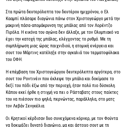
Στα πρώτα δευτερόλεπτα του δευτέρου ημιχρόνου, ο Ελ
Κααμπί πλάσαρε διαγώνια πάνω στον Χριστογεώργο μετά την
μακρινή πάσα-απομάκρυνση της μπάλας από τον Λορέντζο
Πιρόλα. Η εικόνα του αγώνα δεν άλλαξε, με τον Ολυμπιακό να
έχει την κατοχή της μπάλας, ελέγχοντας το ρυθμό. Με τη
συμπλήρωση μιας ώρας παιχνιδιού, η ατομική ενέργεια και
σουτ του Μάρτινς κατέληξε στην αγκαλιά του τερματοφύλακα
του ΟΦΗ.
Η επέμβαση του Χριστογεώργου δευτερόλεπτα αργότερα, στο
σουτ του Ροντινέιν που έκλεψε την μπάλα και δοκίμασε το
δεξί του πόδι έξω από την περιοχή, ήταν πολύ πιο δύσκολη.
Κάπου εκεί ήρθε η στιγμή να πει ο Ράσταβατς στους παίκτες
του να πιέσουν πιο ψηλά, περνώντας, παράλληλα, στο ματς
τον Λεβάν Σενγκέλια.
Οι Κρητικοί κέρδισαν δυο συνεχόμενα κόρνερ, με τον Φούντα
να δοκιμάζει δυνατό διαγώνιο, μα και άστοχο σουτ με τη