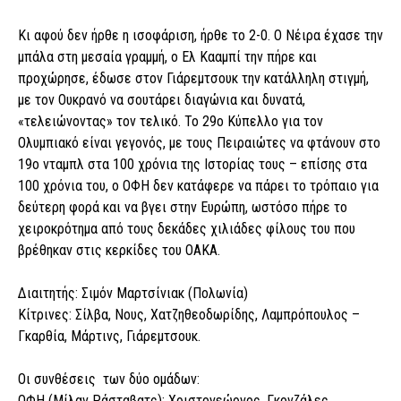
Κι αφού δεν ήρθε η ισοφάριση, ήρθε το 2-0. Ο Νέιρα έχασε την
μπάλα στη μεσαία γραμμή, ο Ελ Κααμπί την πήρε και
προχώρησε, έδωσε στον Γιάρεμτσουκ την κατάλληλη στιγμή,
με τον Ουκρανό να σουτάρει διαγώνια και δυνατά,
«τελειώνοντας» τον τελικό. Το 29ο Κύπελλο για τον
Ολυμπιακό είναι γεγονός, με τους Πειραιώτες να φτάνουν στο
19ο νταμπλ στα 100 χρόνια της Ιστορίας τους – επίσης στα
100 χρόνια του, ο ΟΦΗ δεν κατάφερε να πάρει το τρόπαιο για
δεύτερη φορά και να βγει στην Ευρώπη, ωστόσο πήρε το
χειροκρότημα από τους δεκάδες χιλιάδες φίλους του που
βρέθηκαν στις κερκίδες του ΟΑΚΑ.
Διαιτητής: Σιμόν Μαρτσίνιακ (Πολωνία)
Κίτρινες: Σίλβα, Νους, Χατζηθεοδωρίδης, Λαμπρόπουλος –
Γκαρθία, Μάρτινς, Γιάρεμτσουκ.
Οι συνθέσεις των δύο ομάδων:
ΟΦΗ (Μίλαν Ράσταβατς): Χριστογεώργος, Γκονζάλες,