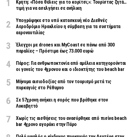
Κρήτη: «Πόσα θέλεις για το κορίτσι;»: Τουρίστας ζητά…
τιμή για να ασελγήσει σε ανήλικη
Υπογράφηκε στο υπό κατασκευή νέο Διεθνές
Αεροδρόμιο Ηρακλείου η σύμβαση για τα συστήματα
αεροναυτιλίας
Έλεγχοι με drones και MyCoast σε πάνω από 300
παραλίες – Πρόστιμα έως 73.000 ευρώ
Πάρος: Για ανθρωποκτονία από αμέλεια κατηγορούνται
οι γονείς του 4χρονου και ο ιδιοκτήτης του beach bar
Μήνυμα αισιοδοξίας από τον τουρισμό μετά τις
πυρκαγιές στο Ρέθυμνο
Σε 57χρονη ανήκει η σορός που βρέθηκε στον
Λυκαβηττό
Χωρίς τις αισθήσεις του ανασύρθηκε από πισίνα beach
bar 4χρονο αγοράκι στην Πάρο
Πολύ υψηλός ο κίνδυνος πυρκαγιάς την Δευτέρα στην