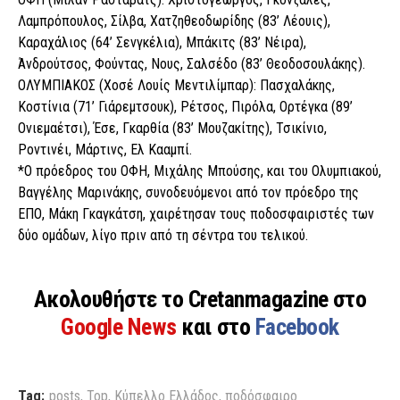
Λαμπρόπουλος, Σίλβα, Χατζηθεοδωρίδης (83’ Λέουις),
Καραχάλιος (64’ Σενγκέλια), Μπάκιτς (83’ Νέιρα),
Άνδρούτσος, Φούντας, Νους, Σαλσέδο (83’ Θεοδοσουλάκης).
ΟΛΥΜΠΙΑΚΟΣ (Χοσέ Λουίς Μεντιλίμπαρ): Πασχαλάκης,
Κοστίνια (71’ Γιάρεμτσουκ), Ρέτσος, Πιρόλα, Ορτέγκα (89’
Ονιεμαέτσι), Έσε, Γκαρθία (83’ Μουζακίτης), Τσικίνιο,
Ροντινέι, Μάρτινς, Ελ Κααμπί.
*Ο πρόεδρος του ΟΦΗ, Μιχάλης Μπούσης, και του Ολυμπιακού,
Βαγγέλης Μαρινάκης, συνοδευόμενοι από τον πρόεδρο της
ΕΠΟ, Μάκη Γκαγκάτση, χαιρέτησαν τους ποδοσφαιριστές των
δύο ομάδων, λίγο πριν από τη σέντρα του τελικού.
Ακολουθήστε το Cretanmagazine στο
Google News
και στο
Facebook
Tag:
posts
,
Top
,
Κύπελλο Ελλάδος
,
ποδόσφαιρο