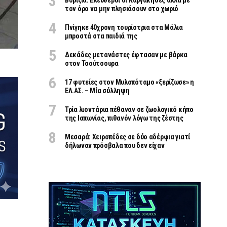
Βορίζια: Ελεύθεροι οι Καργάκηδες αλλά με
τον όρο να μην πλησιάσουν στο χωριό
Πνίγηκε 40χρονη τουρίστρια στα Μάλια
μπροστά στα παιδιά της
Δεκάδες μετανάστες έφτασαν με βάρκα
στον Τσούτσουρα
17 φυτείες στον Μυλοπόταμο «ξερίζωσε» η
ΕΛ.ΑΣ. – Μία σύλληψη
Τρία λιοντάρια πέθαναν σε ζωολογικό κήπο
της Ιαπωνίας, πιθανόν λόγω της ζέστης
Μεσαρά: Χειροπέδες σε δύο αδέρφια γιατί
δήλωναν πρόσβαλα που δεν είχαν