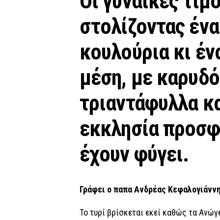
Οι γυναίκες τιμ
στολίζοντας ένα
κουλούρια κι έν
μέση, με καρυδ
τριαντάφυλλα κα
εκκλησία προσφ
έχουν φύγει.
Γράφει ο παπα Ανδρέας Κεφαλογιάνν
Το τυρί βρίσκεται εκεί καθώς τα Ανώγ