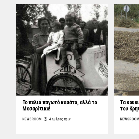
Το παλιό παγωτό κασάτο, αλλά το
Τα κουκι
Μεσαρίτικο!
του Κρη
NEWSROOM
4 ημέρες πριν
NEWSROO