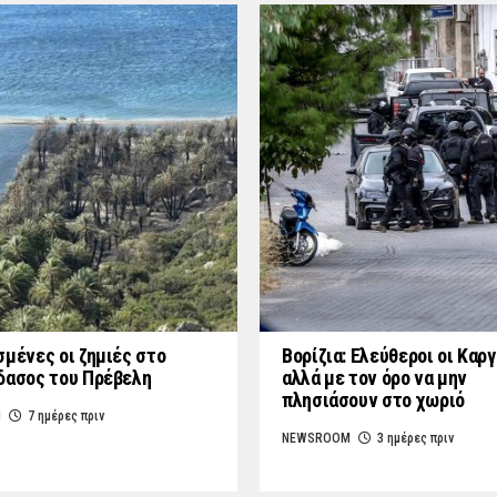
σμένες οι ζημιές στο
Βορίζια: Ελεύθεροι οι Καρ
δασος του Πρέβελη
αλλά με τον όρο να μην
πλησιάσουν στο χωριό
M
7 ημέρες πριν
NEWSROOM
3 ημέρες πριν