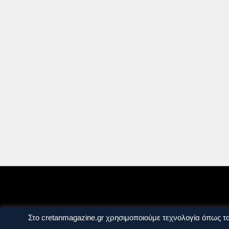
Ταυτότητα
Πολιτική Απορρήτου
Όροι Χ
Στο cretanmagazine.gr χρησιμοποιούμε τεχνολογία όπως τα
Copyright © 2014 - 2026 Cretanmagazine. All r