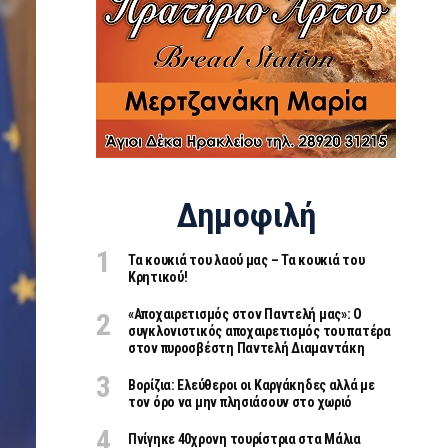
Δημοφιλή
Τα κουκιά του λαού μας – Τα κουκιά του
Κρητικού!
«Aποχαιρετισμός στον Παντελή μας»: Ο
συγκλονιστικός αποχαιρετισμός του πατέρα
στον πυροσβέστη Παντελή Διαμαντάκη
Βορίζια: Ελεύθεροι οι Καργάκηδες αλλά με
τον όρο να μην πλησιάσουν στο χωριό
Πνίγηκε 40χρονη τουρίστρια στα Μάλια