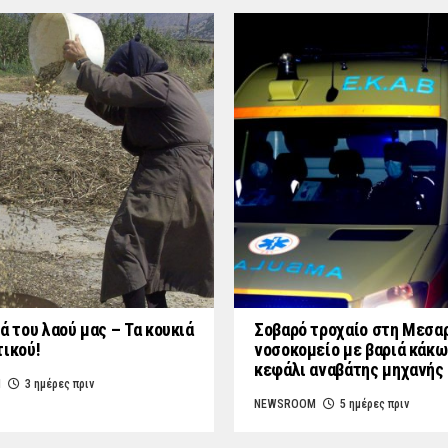
ά του λαού μας – Τα κουκιά
Σοβαρό τροχαίο στη Μεσαρ
τικού!
νοσοκομείο με βαριά κάκω
κεφάλι αναβάτης μηχανής
M
3 ημέρες πριν
NEWSROOM
5 ημέρες πριν