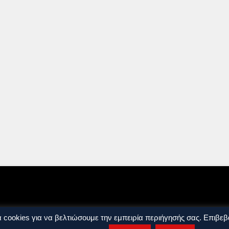
ρήσης
Όροι και Προϋποθέσεις
 cookies για να βελτιώσουμε την εμπειρία περιήγησής σας. Επιβεβα
ights reserved. by
j. bitsakakis