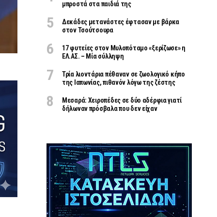
μπροστά στα παιδιά της
Δεκάδες μετανάστες έφτασαν με βάρκα
στον Τσούτσουρα
17 φυτείες στον Μυλοπόταμο «ξερίζωσε» η
ΕΛ.ΑΣ. – Μία σύλληψη
Τρία λιοντάρια πέθαναν σε ζωολογικό κήπο
της Ιαπωνίας, πιθανόν λόγω της ζέστης
Μεσαρά: Χειροπέδες σε δύο αδέρφια γιατί
δήλωναν πρόσβαλα που δεν είχαν