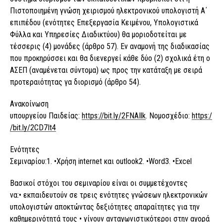
Πιστοποιημένη γνώση χειρισμού ηλεκτρονικού υπολογιστή Α΄
επιπέδου (ενότητες Επεξεργασία Κειμένου, Υπολογιστικά
Φύλλα και Υπηρεσίες Διαδικτύου) θα μοριοδοτείται με
τέσσερις (4) μονάδες (άρθρο 57). Εν αναμονή της διαδικασίας
που προκηρύσσει και θα διενεργεί κάθε δύο (2) σχολικά έτη ο
ΑΣΕΠ (αναμένεται σύντομα) ως προς την κατάταξη µε σειρά
προτεραιότητας γα διορισμό (άρθρο 54).
Ανακοίνωση
υπουργείου Παιδείας:
https://bit.ly/2FNAIlk
. Noμοσχέδιο:
https:/
/bit.ly/2CD7It4
Ενότητες
Σεμιναρίου:1. •Χρήση internet και outlook2. •Word3. •Excel
Βασικοί στόχοι του σεμιναρίου είναι οι συμμετέχοντες
να:• εκπαιδευτούν σε τρεις ενότητες γνώσεων ηλεκτρονικών
υπολογιστών αποκτώντας δεξιότητες απαραίτητες για την
καθημερινότητά τους • γίνουν ανταγωνιστικότεροι στην αγορά