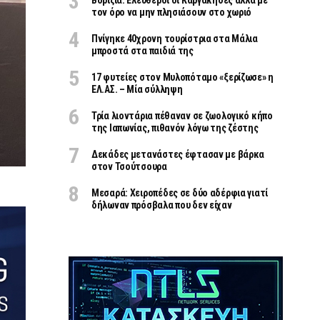
Βορίζια: Ελεύθεροι οι Καργάκηδες αλλά με
τον όρο να μην πλησιάσουν στο χωριό
Πνίγηκε 40χρονη τουρίστρια στα Μάλια
μπροστά στα παιδιά της
17 φυτείες στον Μυλοπόταμο «ξερίζωσε» η
ΕΛ.ΑΣ. – Μία σύλληψη
Τρία λιοντάρια πέθαναν σε ζωολογικό κήπο
της Ιαπωνίας, πιθανόν λόγω της ζέστης
Δεκάδες μετανάστες έφτασαν με βάρκα
στον Τσούτσουρα
Μεσαρά: Χειροπέδες σε δύο αδέρφια γιατί
δήλωναν πρόσβαλα που δεν είχαν