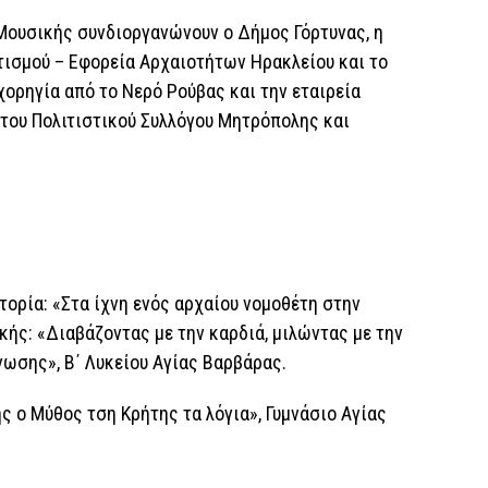
ουσικής συνδιοργανώνουν ο Δήμος Γόρτυνας, η
τισμού – Εφορεία Αρχαιοτήτων Ηρακλείου και το
χορηγία από το Νερό Ρούβας και την εταιρεία
η του Πολιτιστικού Συλλόγου Μητρόπολης και
στορία: «Στα ίχνη ενός αρχαίου νομοθέτη στην
κής: «Διαβάζοντας με την καρδιά, μιλώντας με την
νωσης», Β΄ Λυκείου Αγίας Βαρβάρας.
ς ο Μύθος τση Κρήτης τα λόγια», Γυμνάσιο Αγίας