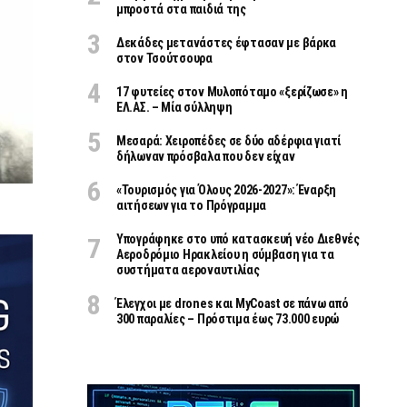
μπροστά στα παιδιά της
Δεκάδες μετανάστες έφτασαν με βάρκα
στον Τσούτσουρα
17 φυτείες στον Μυλοπόταμο «ξερίζωσε» η
ΕΛ.ΑΣ. – Μία σύλληψη
Μεσαρά: Χειροπέδες σε δύο αδέρφια γιατί
δήλωναν πρόσβαλα που δεν είχαν
«Τουρισμός για Όλους 2026-2027»: Έναρξη
αιτήσεων για το Πρόγραμμα
Υπογράφηκε στο υπό κατασκευή νέο Διεθνές
Αεροδρόμιο Ηρακλείου η σύμβαση για τα
συστήματα αεροναυτιλίας
Έλεγχοι με drones και MyCoast σε πάνω από
300 παραλίες – Πρόστιμα έως 73.000 ευρώ