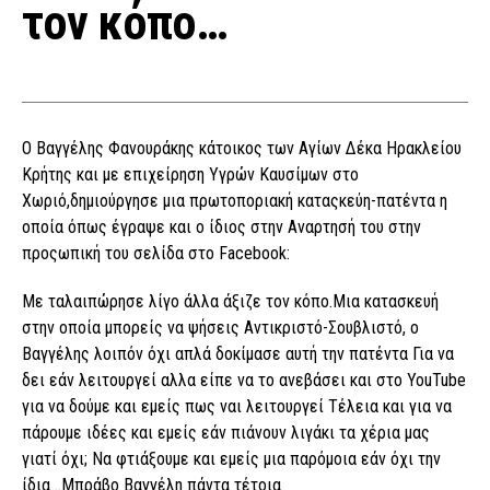
τον κόπο…
Ο Βαγγέλης Φανουράκης κάτοικος των Αγίων Δέκα Ηρακλείου
Κρήτης και με επιχείρηση Υγρών Καυσίμων στο
Χωριό,δημιούργησε μια πρωτοποριακή καταςκεύη-πατέντα η
οποία όπως έγραψε και ο ίδιος στην Αναρτησή του στην
προςωπική του σελίδα στο Facebook:
Με ταλαιπώρησε λίγο άλλα άξιζε τον κόπο.Μια κατασκευή
στην οποία μπορείς να ψήσεις Αντικριστό-Σουβλιστό, ο
Βαγγέλης λοιπόν όχι απλά δοκίμασε αυτή την πατέντα Για να
δει εάν λειτουργεί αλλα είπε να το ανεβάσει και στο YouTube
για να δούμε και εμείς πως ναι λειτουργεί Τέλεια και για να
πάρουμε ιδέες και εμείς εάν πιάνουν λιγάκι τα χέρια μας
γιατί όχι; Να φτιάξουμε και εμείς μια παρόμοια εάν όχι την
ίδια ..Μπράβο Βαγγέλη πάντα τέτοια