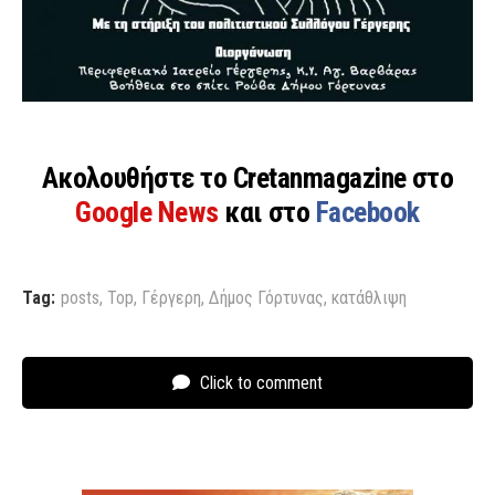
Ακολουθήστε το Cretanmagazine στο
Google News
και στο
Facebook
Tag:
posts
,
Top
,
Γέργερη
,
Δήμος Γόρτυνας
,
κατάθλιψη
Click to comment