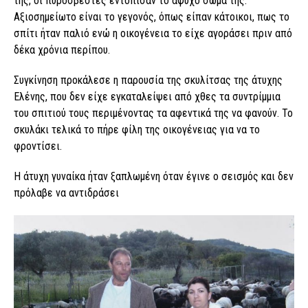
της, οι πυροσβέστες εντόπισαν το άψυχο σώμα της.
Αξιοσημείωτο είναι το γεγονός, όπως είπαν κάτοικοι, πως το
σπίτι ήταν παλιό ενώ η οικογένεια το είχε αγοράσει πριν από
δέκα χρόνια περίπου.
Συγκίνηση προκάλεσε η παρουσία της σκυλίτσας της άτυχης
Ελένης, που δεν είχε εγκαταλείψει από χθες τα συντρίμμια
του σπιτιού τους περιμένοντας τα αφεντικά της να φανούν. Το
σκυλάκι τελικά το πήρε φίλη της οικογένειας για να το
φροντίσει.
Η άτυχη γυναίκα ήταν ξαπλωμένη όταν έγινε ο σεισμός και δεν
πρόλαβε να αντιδράσει