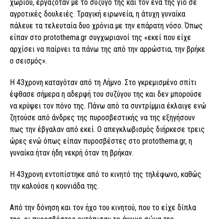
χωριού, εργαζόταν με το σύζυγο της και τον ένα της γιο σε
αγροτικές δουλειές. Τραγική ειρωνεία, η άτυχη γυναίκα
πάλευε τα τελευταία δυο χρόνια με την επάρατη νόσο. Όπως
είπαν στο protothema.gr συγχωριανοί της «εκεί που είχε
αρχίσει να παίρνει τα πάνω της από την αρρώστια, την βρήκε
ο σεισμός».
Η 43χρονη καταγόταν από τη Λήμνο. Στο γκρεμισμένο σπίτι
έφθασε σήμερα η αδερφή του συζύγου της και δεν μπορούσε
να κρύψει τον πόνο της. Πάνω από τα συντρίμμια έκλαιγε ενώ
ζητούσε από άνδρες της πυροσβεστικής να της εξηγήσουν
πως την έβγαλαν από εκεί. Ο απεγκλωβισμός διήρκεσε τρεις
ώρες ενώ όπως είπαν πυροσβέστες στο protothema.gr, η
γυναίκα ήταν ήδη νεκρή όταν τη βρήκαν.
Η 43χρονη εντοπίστηκε από το κινητό της τηλέφωνο, καθώς
την καλούσε η κουνιάδα της.
Από την δόνηση και τον ήχο του κινητού, που το είχε δίπλα