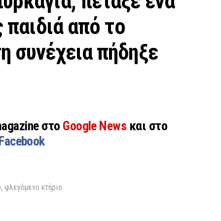
υρκαγιά, πέταξε ένα
ς παιδιά από το
η συνέχεια πήδηξε
magazine στο
Google News
και στο
Facebook
ο
,
φλεγόμενο κτήριο