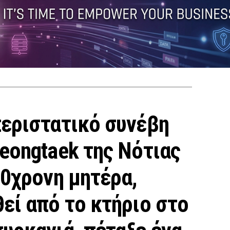
περιστατικό συνέβη
eongtaek της Νότιας
30χρονη μητέρα,
εί από το κτήριο στο