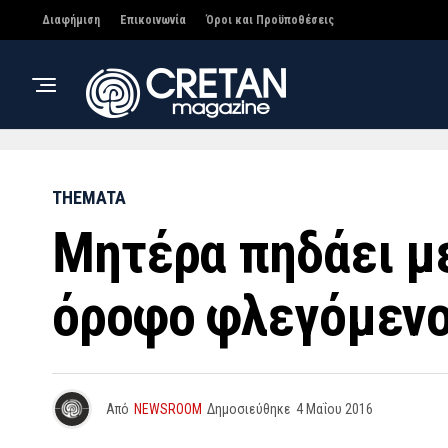
Διαφήμιση
Επικοινωνία
Όροι και Προϋποθέσεις
THEMATA
Μητέρα πηδάει με
όροφο φλεγόμενο
Από
NEWSROOM
Δημοσιεύθηκε
4 Μαΐου 2016