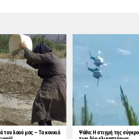
ά του λαού μας – Τα κουκιά
Ψάθα: Η στιγμή της σύγκρ
τικού!
των δύο ελικοπτέρων