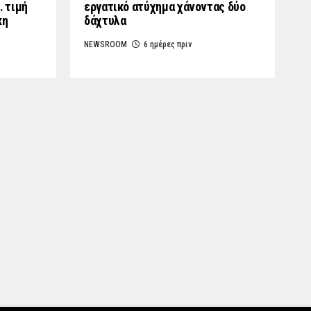
… τιμή
εργατικό ατύχημα χάνοντας δύο
κη
δάχτυλα
NEWSROOM
6 ημέρες πριν