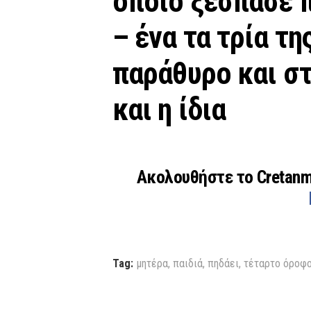
οποίο ξέσπασε π
– ένα τα τρία τη
παράθυρο και στ
και η ίδια
Ακολουθήστε το Cretan
Tag:
μητέρα
,
παιδιά
,
πηδάει
,
τέταρτο όροφ