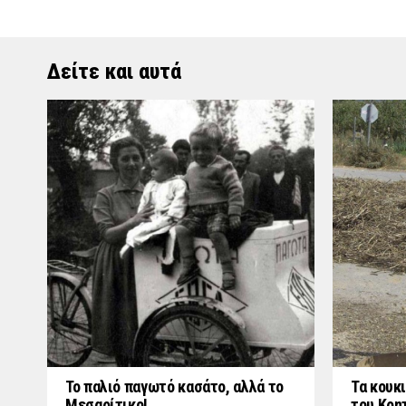
Δείτε και αυτά
Το παλιό παγωτό κασάτο, αλλά το
Τα κουκι
Μεσαρίτικο!
του Κρη