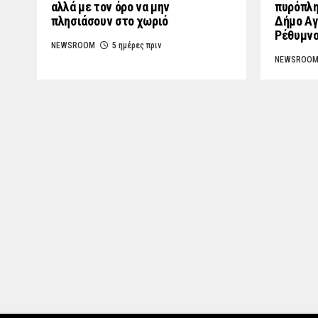
αλλά με τον όρο να μην
πυρόπλη
πλησιάσουν στο χωριό
Δήμο Αγ
Ρέθυμν
NEWSROOM
5 ημέρες πριν
NEWSROO