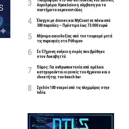
Υπογράφηκε στο υπό κατασκευή νέο Διεθνές
Αεροδρόμιο Ηρακλείου η σύμβαση για τα
συστήματα αεροναυτιλίας
Έλεγχοι με drones και MyCoast σε πάνω από
300 παραλίες – Πρόστιμα έως 73.000 ευρώ
Μήνυμα αισιοδοξίας από τον τουρισμό μετά
τις πυρκαγιές στο Ρέθυμνο
Σε 57χρονη ανήκει η σορός που βρέθηκε
στον Λυκαβηττό
Πάρος: Για ανθρωποκτονία από αμέλεια
κατηγορούνται οι γονείς του 4χρονου και ο
ιδιοκτήτης του beach bar
Σχεδόν 100 νεκροί από τις πλημμύρες στην
Ινδία