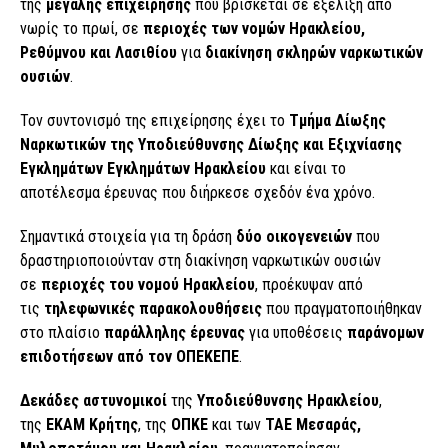
της
μεγάλης επιχείρησης
που βρίσκεται σε εξέλιξη από
νωρίς το πρωί, σε
περιοχές των νομών Ηρακλείου,
Ρεθύμνου και Λασιθίου
για
διακίνηση σκληρών ναρκωτικών
ουσιών
.
Τον συντονισμό της επιχείρησης έχει το
Τμήμα Δίωξης
Ναρκωτικών της Υποδιεύθυνσης Δίωξης και Εξιχνίασης
Εγκλημάτων Εγκλημάτων Ηρακλείου
και είναι το
αποτέλεσμα έρευνας που διήρκεσε σχεδόν ένα χρόνο.
Σημαντικά στοιχεία για τη δράση
δύο οικογενειών
που
δραστηριοποιούνταν στη διακίνηση ναρκωτικών ουσιών
σε
περιοχές του νομού Ηρακλείου
, προέκυψαν από
τις
τηλεφωνικές παρακολουθήσεις
που πραγματοποιήθηκαν
στο πλαίσιο
παράλληλης έρευνας
για υποθέσεις
παράνομων
επιδοτήσεων από τον ΟΠΕΚΕΠΕ
.
Δεκάδες αστυνομικοί
της
Υποδιεύθυνσης Ηρακλείου
,
της
ΕΚΑΜ Κρήτης
, της
ΟΠΚΕ
και των
ΤΑΕ Μεσαράς,