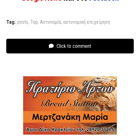
Tag:
posts
,
Top
,
Αστυνομία
,
αστυνομική επιχείρηση
Click to comment