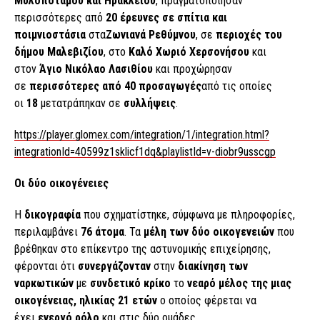
Μυλοποτάμου και Ηρακλείου
, πραγματοποίησαν
περισσότερες από
20 έρευνες σε σπίτια και
ποιμνιοστάσια
στα
Ζωνιανά Ρεθύμνου
, σε
περιοχές του
δήμου Μαλεβιζίου
, στο
Καλό Χωριό Χερσονήσου
και
στον
Άγιο Νικόλαο Λασιθίου
και προχώρησαν
σε
περισσότερες από 40 προσαγωγές
από τις οποίες
οι
18
μετατράπηκαν σε
συλλήψεις
.
https://player.glomex.com/integration/1/integration.html?
integrationId=40599z1sklicf1dq&playlistId=v-diobr9usscgp
Οι δύο οικογένειες
Η
δικογραφία
που σχηματίστηκε, σύμφωνα με πληροφορίες,
περιλαμβάνει
76 άτομα
. Τα
μέλη των δύο οικογενειών
που
βρέθηκαν στο επίκεντρο της αστυνομικής επιχείρησης,
φέρονται ότι
συνεργάζονταν
στην
διακίνηση των
ναρκωτικών
με
συνδετικό κρίκο
το
νεαρό μέλος της μιας
οικογένειας, ηλικίας 21 ετών
ο οποίος φέρεται να
έχει
ενεργό ρόλο
και στις δύο ομάδες.