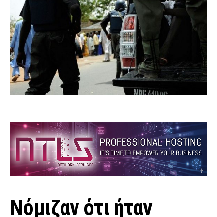
Νόμιζαν ότι ήταν