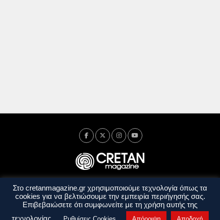
Στο cretanmagazine.gr χρησιμοποιούμε τεχνολογία όπως τα
Ταυτότητα
Πολιτική Απορρήτου
Όροι Χρήσης
cookies για να βελτιώσουμε την εμπειρία περιήγησής σας.
Όροι και Προϋποθέσεις
Επιβεβαιώσετε ότι συμφωνείτε με τη χρήση αυτής της
Copyright © 2014 - 2026 Cretanmagazine. All rights reserved. by
j. bitsakakis
τεχνολογίας.
Ρυθμίσεις Cookies
Απόρριψη
Αποδοχή