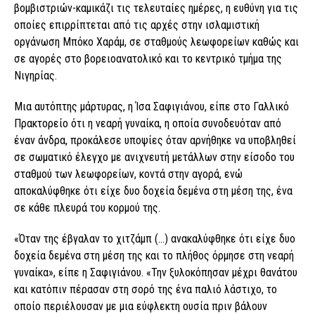
βομβιστριών-καμικάζι τις τελευταίες ημέρες, η ευθύνη για τις
οποίες επιρρίπτεται από τις αρχές στην ισλαμιστική
οργάνωση Μπόκο Χαράμ, σε σταθμούς λεωφορείων καθώς και
σε αγορές στο βορειοανατολικό και το κεντρικό τμήμα της
Νιγηρίας.
Μια αυτόπτης μάρτυρας, η Ίσα Σαφιγιάνου, είπε στο Γαλλικό
Πρακτορείο ότι η νεαρή γυναίκα, η οποία συνοδευόταν από
έναν άνδρα, προκάλεσε υποψίες όταν αρνήθηκε να υποβληθεί
σε σωματικό έλεγχο με ανιχνευτή μετάλλων στην είσοδο του
σταθμού των λεωφορείων, κοντά στην αγορά, ενώ
αποκαλύφθηκε ότι είχε δυο δοχεία δεμένα στη μέση της, ένα
σε κάθε πλευρά του κορμού της.
«Όταν της έβγαλαν το χιτζάμπ (…) ανακαλύφθηκε ότι είχε δυο
δοχεία δεμένα στη μέση της και το πλήθος όρμησε στη νεαρή
γυναίκα», είπε η Σαφιγιάνου. «Την ξυλοκόπησαν μέχρι θανάτου
και κατόπιν πέρασαν στη σορό της ένα παλιό λάστιχο, το
οποίο περιέλουσαν με μια εύφλεκτη ουσία πριν βάλουν