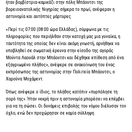
ήταν βομβίστρια-καμικάζι στην πόλη Μπάουτσι της
βορειοανατολικής Νιγηρίας σήμερα το πρωί, ανέφεραν η
αστυνομία και αυτόπτες μάρτυρες.
«Περί τις 07:00 (08:00 ώρα Ελλάδας), σύμφωνα με τις
πληροφορίες που περιήλθαν στην κατοχή μας μια γυναίκα, η
ταυτότητα της οποίας δεν είναι ακόμη γνωστή, αρνήθηκε να
υποβληθεί σε σωματική έρευνα στην είσοδο της αγοράς
Μούντα Λαουάλ στην Μπάουτσι και δέχθηκε επίθεση από ένα
εξαγριωμένο πλήθος», ανέφερε σε ανακοίνωση του ένας
εκπρόσωπος της αστυνομίας στην Πολιτεία Μπάουτσι, ο
Χαρούνα Μοχάμεντ.
Όπως ανέφερε ο ίδιος, το πλήθος κατόπιν «πυρπόλησε τη
σορό της». Ήταν νεκρή πριν η αστυνομία μπορέσει να επέμβει
για να τη σώσει. Οι δυνάμεις επιβολής του νόμου διέλυσαν τον
όχλο, ενώ δεν προχώρησαν σε καμία σύλληψη.