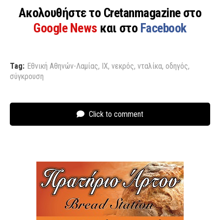
Ακολουθήστε το Cretanmagazine στο
Google News
και στο
Facebook
Tag:
Εθνική Αθηνών-Λαμίας
,
ΙΧ
,
νεκρός
,
νταλίκα
,
οδηγός
,
σύγκρουση
Click to comment