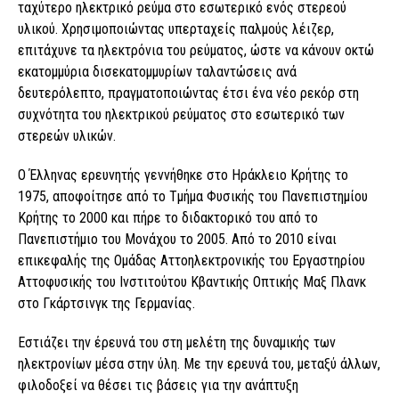
ταχύτερο ηλεκτρικό ρεύμα στο εσωτερικό ενός στερεού
υλικού. Χρησιμοποιώντας υπερταχείς παλμούς λέιζερ,
επιτάχυνε τα ηλεκτρόνια του ρεύματος, ώστε να κάνουν οκτώ
εκατομμύρια δισεκατομμυρίων ταλαντώσεις ανά
δευτερόλεπτο, πραγματοποιώντας έτσι ένα νέο ρεκόρ στη
συχνότητα του ηλεκτρικού ρεύματος στο εσωτερικό των
στερεών υλικών.
Ο Έλληνας ερευνητής γεννήθηκε στο Ηράκλειο Κρήτης το
1975, αποφοίτησε από το Τμήμα Φυσικής του Πανεπιστημίου
Κρήτης το 2000 και πήρε το διδακτορικό του από το
Πανεπιστήμιο του Μονάχου το 2005. Από το 2010 είναι
επικεφαλής της Ομάδας Αττοηλεκτρονικής του Εργαστηρίου
Αττοφυσικής του Ινστιτούτου Κβαντικής Οπτικής Μαξ Πλανκ
στο Γκάρτσινγκ της Γερμανίας.
Εστιάζει την έρευνά του στη μελέτη της δυναμικής των
ηλεκτρονίων μέσα στην ύλη. Με την ερευνά του, μεταξύ άλλων,
φιλοδοξεί να θέσει τις βάσεις για την ανάπτυξη