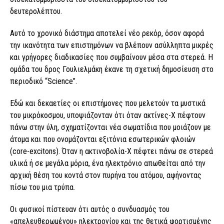
δευτερολέπτου.
Αυτό το χρονικό διάστημα αποτελεί νέο ρεκόρ, όσον αφορά
την ικανότητα των επιστημόνων να βλέπουν ασύλληπτα μικρές
και γρήγορες διαδικασίες που συμβαίνουν μέσα στα στερεά. Η
ομάδα του δρος Γουλιελμάκη έκανε τη σχετική δημοσίευση στο
περιοδικό “Science”.
Εδώ και δεκαετίες οι επιστήμονες που μελετούν τα μυστικά
του μικρόκοσμου, υποψιάζονταν ότι όταν ακτίνες-Χ πέφτουν
πάνω στην ύλη, σχηματίζονται νέα σωματίδια που μοιάζουν με
άτομα και που ονομάζονται εξιτόνια εσωτερικών φλοιών
(core-excitons). Όταν η ακτινοβολία-Χ πέφτει πάνω σε στερεά
υλικά ή σε μεγάλα μόρια, ένα ηλεκτρόνιο απωθείται από την
αρχική θέση του κοντά στον πυρήνα του ατόμου, αφήνοντας
πίσω του μια τρύπα.
Οι φυσικοί πίστευαν ότι αυτός ο συνδυασμός του
«απελευθερωμένου» ηλεκτρονίου και της θετικά φορτισμένης