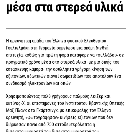
μέσα στα στερεά υλικά
Η ερευνητική ομάδα του Έλληνα φυσικού Ελευθερίου
Γουλιελμάκη στη Γερμανία σημείωσε μια ακόμη διεθνή
επιτυχία, καθώς για πρώτη φορά κατάφερε να «συλλάβει» σε
πραγματικό χρόνο μέσα στα στερεά υλικά -με μια δικής του
κατασκευής κάμερα- την ασύλληπτα γρήγορη κίνηση των
εξιτονίων, εξωτικών οιονεί σωματιδίων που αποτελούν ένα
συνδυασμό ηλεκτρονίων και οπών.
Χρησιμοποιώντας πολύ γρήγορους παλμούς λέιζερ και
ακτίνες-Χ, οι επιστήμονες του Ινστιτούτου Κβαντικής Οπτικής
Μαξ Πλανκ στο Γκάρτσινγκ, με επικεφαλής τον Έλληνα
ερευνητή, «φωτογράφησαν» κινήσεις εξιτονίων που δεν
διήρκεσαν πάνω από 750 αττοδευτερόλεπτα ή
δισεκατομμυριοστά του δισεκατομμυριοστού του