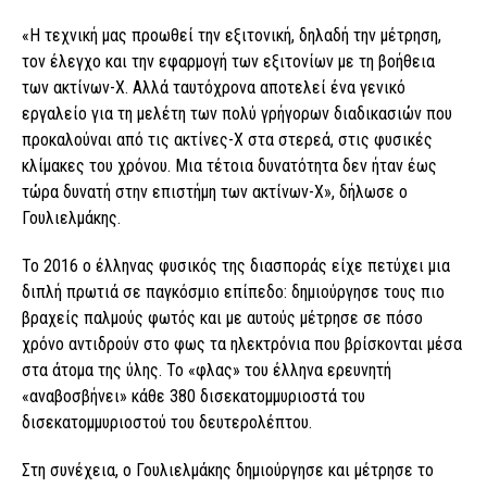
«Η τεχνική μας προωθεί την εξιτονική, δηλαδή την μέτρηση,
τον έλεγχο και την εφαρμογή των εξιτονίων με τη βοήθεια
των ακτίνων-Χ. Αλλά ταυτόχρονα αποτελεί ένα γενικό
εργαλείο για τη μελέτη των πολύ γρήγορων διαδικασιών που
προκαλούναι από τις ακτίνες-Χ στα στερεά, στις φυσικές
κλίμακες του χρόνου. Μια τέτοια δυνατότητα δεν ήταν έως
τώρα δυνατή στην επιστήμη των ακτίνων-Χ», δήλωσε ο
Γουλιελμάκης.
Το 2016 ο έλληνας φυσικός της διασποράς είχε πετύχει μια
διπλή πρωτιά σε παγκόσμιο επίπεδο: δημιούργησε τους πιο
βραχείς παλμούς φωτός και με αυτούς μέτρησε σε πόσο
χρόνο αντιδρούν στο φως τα ηλεκτρόνια που βρίσκονται μέσα
στα άτομα της ύλης. Το «φλας» του έλληνα ερευνητή
«αναβοσβήνει» κάθε 380 δισεκατομμυριοστά του
δισεκατομμυριοστού του δευτερολέπτου.
Στη συνέχεια, ο Γουλιελμάκης δημιούργησε και μέτρησε το