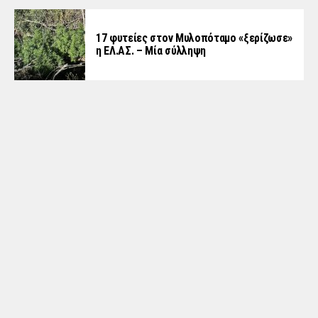
17 φυτείες στον Μυλοπόταμο «ξερίζωσε»
η ΕΛ.ΑΣ. – Μία σύλληψη