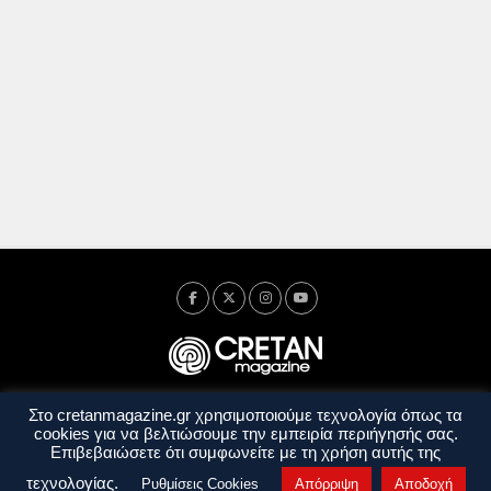
Στο cretanmagazine.gr χρησιμοποιούμε τεχνολογία όπως τα
Ταυτότητα
Πολιτική Απορρήτου
Όροι Χρήσης
cookies για να βελτιώσουμε την εμπειρία περιήγησής σας.
Όροι και Προϋποθέσεις
Επιβεβαιώσετε ότι συμφωνείτε με τη χρήση αυτής της
Copyright © 2014 - 2026 Cretanmagazine. All rights reserved. by
j. bitsakakis
τεχνολογίας.
Ρυθμίσεις Cookies
Απόρριψη
Αποδοχή