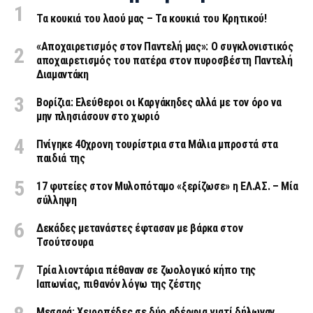
Τα κουκιά του λαού μας – Τα κουκιά του Κρητικού!
«Aποχαιρετισμός στον Παντελή μας»: Ο συγκλονιστικός
αποχαιρετισμός του πατέρα στον πυροσβέστη Παντελή
Διαμαντάκη
Βορίζια: Ελεύθεροι οι Καργάκηδες αλλά με τον όρο να
μην πλησιάσουν στο χωριό
Πνίγηκε 40χρονη τουρίστρια στα Μάλια μπροστά στα
παιδιά της
17 φυτείες στον Μυλοπόταμο «ξερίζωσε» η ΕΛ.ΑΣ. – Μία
σύλληψη
Δεκάδες μετανάστες έφτασαν με βάρκα στον
Τσούτσουρα
Τρία λιοντάρια πέθαναν σε ζωολογικό κήπο της
Ιαπωνίας, πιθανόν λόγω της ζέστης
Μεσαρά: Χειροπέδες σε δύο αδέρφια γιατί δήλωναν