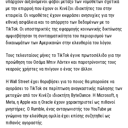
υπάρχουν αυξανόμενοι φόβοι μεταξύ των νομοθετών σχετικά
με την επιρροή που έχουν οι Κινέζοι ιδιοκτήτες του στην
εταιρεία. Οι νομοθέτες έχουν εκφράσει ανησυχίες για την
εθνική ασφάλεια και το απόρρητο των δεδομένων με το
TikTok. Οι υποστηρικτές της εφαρμογής κοινωνικής δικτύωσης
αμφισβήτησαν τη συνταγματικότητα του περιορισμού των
δικαιωμάτων των Αμερικανών στην ελευθερία του λόγου.
Τους τελευταίους μήνες το TikTok έγινε πρωτοσέλιδο για την
προώθηση του Οσάμα Μπιν Λάντεν και παροτρύνοντας τους
νεαρούς χρήστες να πνίγουν ο ένας τον άλλον.
Η Wall Street έχει θορυβήσει για το ποιος θα μπορούσε να
αγοράσει το TikTok σε περίπτωση αναγκαστικής πώλησης των
μετοχών από τον Κινέζο ιδιοκτήτη ByteDance. Η Microsoft, η
Meta, η Apple και η Oracle έχουν χαρακτηριστεί ως πιθανοί
μνηστήρες. Ο Rumble, ένας ανταγωνιστής του YouTube με
γνώμονα την ελεύθερη ομιλία έχει επίσης συζητηθεί ως
πιθανός αγοραστής.