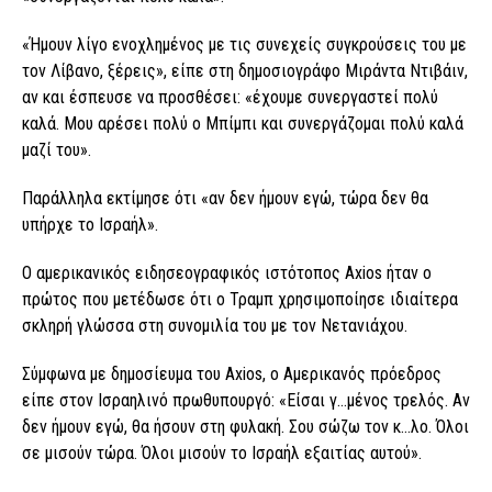
«Ήμουν λίγο ενοχλημένος με τις συνεχείς συγκρούσεις του με
τον Λίβανο, ξέρεις», είπε στη δημοσιογράφο Μιράντα Ντιβάιν,
αν και έσπευσε να προσθέσει: «έχουμε συνεργαστεί πολύ
καλά. Μου αρέσει πολύ ο Μπίμπι και συνεργάζομαι πολύ καλά
μαζί του».
Παράλληλα εκτίμησε ότι «αν δεν ήμουν εγώ, τώρα δεν θα
υπήρχε το Ισραήλ».
Ο αμερικανικός ειδησεογραφικός ιστότοπος Axios ήταν ο
πρώτος που μετέδωσε ότι ο Τραμπ χρησιμοποίησε ιδιαίτερα
σκληρή γλώσσα στη συνομιλία του με τον Νετανιάχου.
Σύμφωνα με δημοσίευμα του Axios, ο Αμερικανός πρόεδρος
είπε στον Ισραηλινό πρωθυπουργό: «Είσαι γ…μένος τρελός. Αν
δεν ήμουν εγώ, θα ήσουν στη φυλακή. Σου σώζω τον κ…λο. Όλοι
σε μισούν τώρα. Όλοι μισούν το Ισραήλ εξαιτίας αυτού».