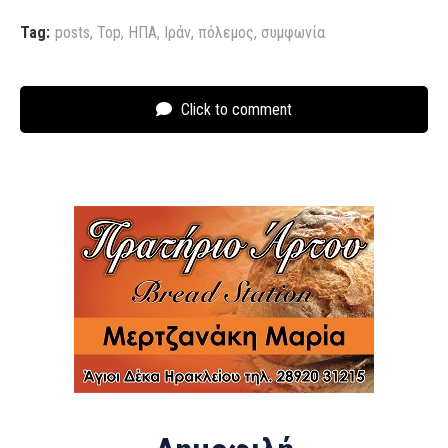
Tag:
posts
,
Top
,
ΗΠΑ
,
Ιράν
,
πόλεμος
,
συμφωνία
Click to comment