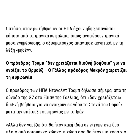
Ωστόσο, όταν ρωτήθηκε αν οι ΗΠΑ έχουν ήδη ξεπαγώσει
κάποια από τα ιρανικά κεφάλαια, όπως αναφέρουν ιρανικά
μέσα ενημέρωσης, ο αξιωματούχος απάντησε αρνητικά, με τη
λέξη «μηδέν».
Ο πρόεδρος Τραμπ “δεν χρειάζεται διεθνή βοήθεια” για να
ανοίξει το Ορμούζ – Ο Γάλλος πρόεδρος Μακρόν χαιρετίζει
τη συμφωνία
Ο πρόεδρος των ΗΠΑ Ντόναλντ Τραμπ δήλωσε σήμερα, από τη
σύνοδο της G7 στο Εβιάν της Γαλλίας, ότι «δεν χρειάζεται»
διεθνή βοήθεια για να ανοίξουν εκ νέου τα Στενά του Ορμούζ,
μετά την επίτευξη συμφωνίας με το Ιράν.
«Αλλά δεν νομίζω ότι θα ήταν κακή ιδέα αν είχαμε ένα-δυο
πλοία από ορισμένες χώρες, η χώρα σας θα ήταν μια χαρά για