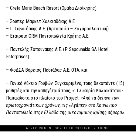
– Creta Maris Beach Resort (Ομάδα Διοίκησης)
– Σούπερ Μάρκετ Χαλκιαδάκης Α.Ε.
– Γ. Σαβοϊδάκης Α.Ε. (Αρτοποιΐα – Ζαχαροπλαστική)
– Εταιρεία CRM Παντοπωλεία Κρήτης A.E.
– Παντελής Σαπουνάκης Α.Ε. (P. Sapounakis SA Hotel
Enterprises)
– ΦοΔΣΑ Βόρειας Πεδιάδας Α.Ε. ΟΤΑ, και
– Γενικό Λύκειο Γουβών. Συγκεκριμένα, τους δεκαπέντε (15)
μαθητές και την καθηγήτριά τους, κ. Γλυκερία Καλιακάτσου-
Παπακώστα στο πλαίσιο του Project:
«Από τα δείπνα των
πρωτοχρονιάτικων χρόνων, τις «Αγάπες» στο Κοινωνικό
Παντοπωλείο στην Ελλάδα της οικονομικής κρίσης σήμερα».
ADVERTISEMENT. SCROLL TO CONTINUE READING.