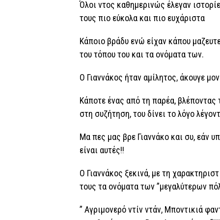
Όλοι ντος καθημερινώς έλεγαν ιστορίες
τους πιο εύκολα και πιο ευχάριστα
Κάποιο βράδυ ενώ είχαν κάπου μαζευτεί,
του τόπου του και τα ονόματα των.
Ο Γιαννάκος ήταν αμίλητος, άκουγε μο
Κάποτε ένας από τη παρέα, βλέποντας 
στη συζήτηση, του δίνει το λόγο λέγοντ
Μα πες μας βρε Γιαννάκο και συ, εάν υ
είναι αυτές!!
Ο Γιαννάκος ξεκινά, με τη χαρακτηρισ
τους τα ονόματα των ”μεγαλύτερων πόλ
” Αγριμονερό ντίν ντάν, Μποντικιά φα