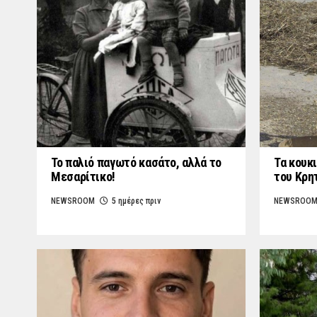
Το παλιό παγωτό κασάτο, αλλά το
Τα κουκι
Μεσαρίτικο!
του Κρη
NEWSROOM
5 ημέρες πριν
NEWSROO