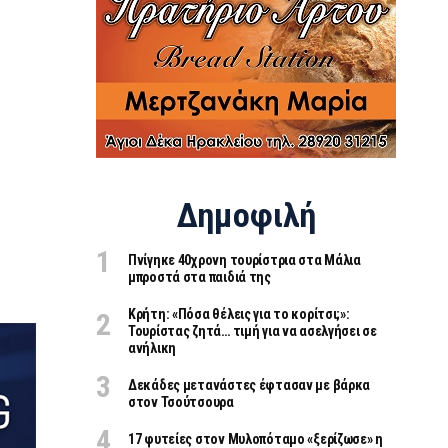
Δημοφιλή
Πνίγηκε 40χρονη τουρίστρια στα Μάλια
μπροστά στα παιδιά της
Κρήτη: «Πόσα θέλεις για το κορίτσι;»:
Τουρίστας ζητά… τιμή για να ασελγήσει σε
ανήλικη
Δεκάδες μετανάστες έφτασαν με βάρκα
στον Τσούτσουρα
17 φυτείες στον Μυλοπόταμο «ξερίζωσε» η