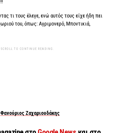
!!
τας τι τους έλεγε, ενώ αυτός τους είχε ήδη πει
ωριού του, όπως: Αγριμονερό, Μποντικιά,
 SCROLL TO CONTINUE READING.
:
Φανούριος Ζαχαριουδάκης
magazine στο
Google News
και στο