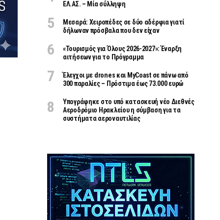
ΕΛ.ΑΣ. – Μία σύλληψη
Μεσαρά: Χειροπέδες σε δύο αδέρφια γιατί
δήλωναν πρόσβαλα που δεν είχαν
«Τουρισμός για Όλους 2026-2027»: Έναρξη
αιτήσεων για το Πρόγραμμα
Έλεγχοι με drones και MyCoast σε πάνω από
300 παραλίες – Πρόστιμα έως 73.000 ευρώ
Υπογράφηκε στο υπό κατασκευή νέο Διεθνές
Αεροδρόμιο Ηρακλείου η σύμβαση για τα
συστήματα αεροναυτιλίας