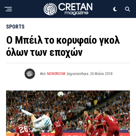
SPORTS
Ο Μπέιλ το κορυφαίο γκολ
όλων των εποχών
Από
NEWSROOM
Δημοσιεύθηκε
26 Μαΐου 2018