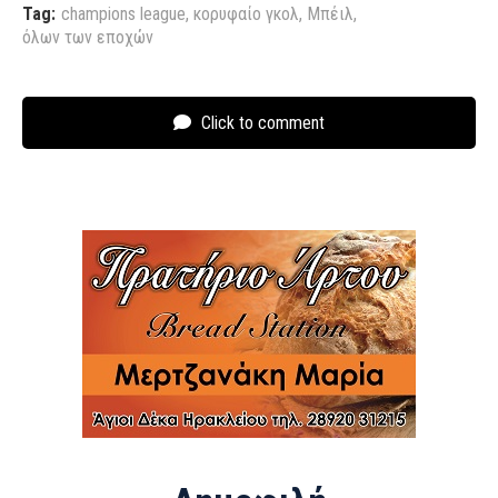
Tag:
champions league
,
κορυφαίο γκολ
,
Μπέιλ
,
όλων των εποχών
Click to comment