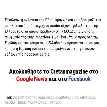
Επιπλέον, η ενέργεια του Πάπα Φραγκίσκου να πάρει μαζί του
στο Βατικανό πρόσφυγες, οι οποίοι είχαν εγκλωβιστεί στην
Ελλάδα (σ.σ. οι οποίοι βρέθηκαν στην Ελλάδα πριν από τη
συμφωνία της 20ης Μαρτίου), είναι ένα μήνυμα προς όλη την
Ευρώπη και τον κόσμο ότι η Ελλάδα δεν πρέπει να μείνει μόνη
και ότι η Ευρώπη πρέπει να παραμείνει ανοικτή για όσους
χρήζουν της προστασίας της.
Ακολουθήστε το Cretanmagazine στο
Google News
και στο
Facebook
Tag:
Αρχιεπίσκοπος Ιερώνυμος
,
Βαρθολομαίος
,
επίσκεψη
,
Λέσβο
,
Πάπας Φραγκίσκος
,
Τσίπρας