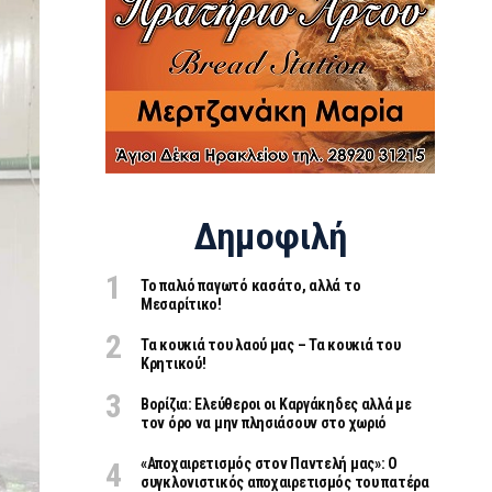
Δημοφιλή
Το παλιό παγωτό κασάτο, αλλά το
Μεσαρίτικο!
Τα κουκιά του λαού μας – Τα κουκιά του
Κρητικού!
Βορίζια: Ελεύθεροι οι Καργάκηδες αλλά με
τον όρο να μην πλησιάσουν στο χωριό
«Aποχαιρετισμός στον Παντελή μας»: Ο
συγκλονιστικός αποχαιρετισμός του πατέρα