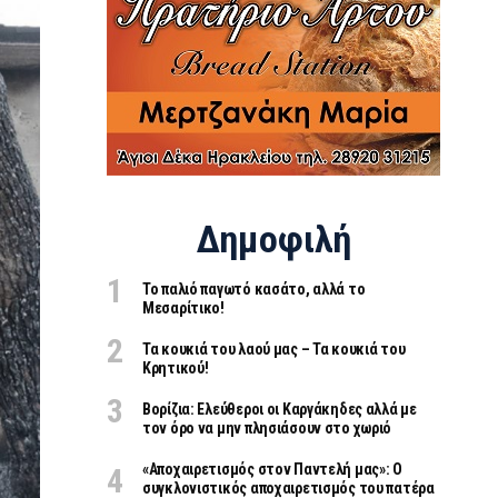
Δημοφιλή
Το παλιό παγωτό κασάτο, αλλά το
Μεσαρίτικο!
Τα κουκιά του λαού μας – Τα κουκιά του
Κρητικού!
Βορίζια: Ελεύθεροι οι Καργάκηδες αλλά με
τον όρο να μην πλησιάσουν στο χωριό
«Aποχαιρετισμός στον Παντελή μας»: Ο
συγκλονιστικός αποχαιρετισμός του πατέρα