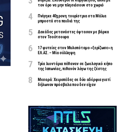
Βορίζια: Ελεύθεροι οι Καργάκηδες αλλά με
τον όρο να μην πλησιάσουν στο χωριό
Πνίγηκε 40χρονη τουρίστρια στα Μάλια
μπροστά στα παιδιά της
Δεκάδες μετανάστες έφτασαν με βάρκα
στον Τσούτσουρα
17 φυτείες στον Μυλοπόταμο «ξερίζωσε» η
ΕΛ.ΑΣ. – Μία σύλληψη
Τρία λιοντάρια πέθαναν σε ζωολογικό κήπο
της Ιαπωνίας, πιθανόν λόγω της ζέστης
Μεσαρά: Χειροπέδες σε δύο αδέρφια γιατί
δήλωναν πρόσβαλα που δεν είχαν