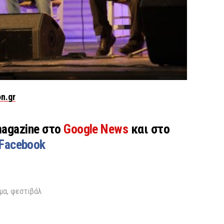
n.gr
magazine στο
Google News
και στο
Facebook
μα
,
φεστιβάλ