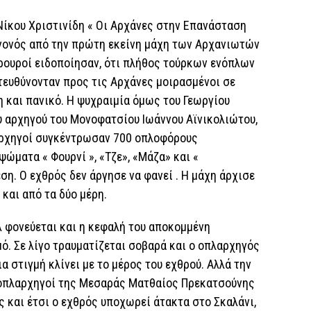
 Νίκου Χριστινίδη « Οι Αρχάνες στην Επανάσταση
γεγονός από την πρώτη εκείνη μάχη των Αρχανιωτών
Φρουροί ειδοποίησαν, ότι πλήθος τούρκων ενόπλων
τευθύνονταν προς τις Αρχάνες μοιρασμένοι σε
 και πανικό. Η ψυχραιμία όμως του Γεωργίου
υ αρχηγού του Μονοφατσίου Ιωάννου Αϊνικολιώτου,
 αρχηγοί συγκέντρωσαν 700 οπλοφόρους
ώματα « Φουρνί », «Τζε», «Μάζα» και «
ση. Ο εχθρός δεν άργησε να φανεί . Η μάχη άρχισε
και από τα δύο μέρη.
 φονεύεται και η κεφαλή του αποκομμένη
ό. Σε λίγο τραυματίζεται σοβαρά και ο οπλαρχηγός
α στιγμή κλίνει με το μέρος του εχθρού. Αλλά την
 οπλαρχηγοί της Μεσαράς Ματθαίος Πρεκατσούνης
 και έτσι ο εχθρός υποχωρεί άτακτα στο Σκαλάνι,