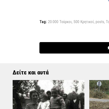
Tag:
20.000 Τούρκοι
,
500 Κρητικοί
,
posts
,
T
Δείτε και αυτά