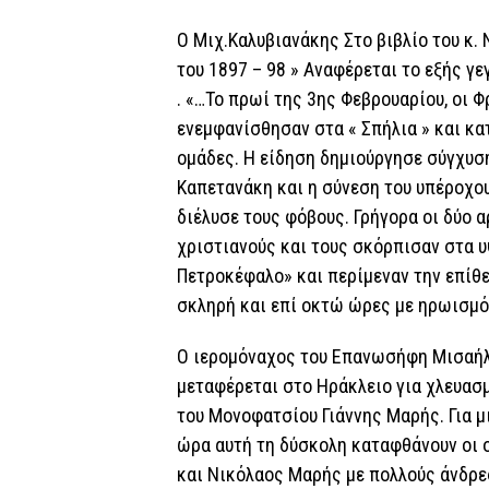
Ο Μιχ.Καλυβιανάκης Στο βιβλίο του κ.
του 1897 – 98 » Αναφέρεται το εξής 
. «…Το πρωί της 3ης Φεβρουαρίου, οι 
ενεμφανίσθησαν στα « Σπήλια » και κα
ομάδες. Η είδηση δημιούργησε σύγχυση
Καπετανάκη και η σύνεση του υπέροχο
διέλυσε τους φόβους. Γρήγορα οι δύο
χριστιανούς και τους σκόρπισαν στα υψ
Πετροκέφαλο» και περίμεναν την επίθε
σκληρή και επί οκτώ ώρες με ηρωισμό 
Ο ιερομόναχος του Επανωσήφη Μισαήλ
μεταφέρεται στο Ηράκλειο για χλευασμ
του Μονοφατσίου Γιάννης Μαρής. Για μι
ώρα αυτή τη δύσκολη καταφθάνουν οι
και Νικόλαος Μαρής με πολλούς άνδρες