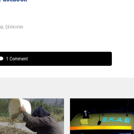
op
,
ξέσκισαν
1 Comment