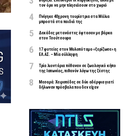
Βορίζια: Ελεύθεροι οι Καργάκηδες αλλά με
τον όρο να μην πλησιάσουν στο χωριό
Πνίγηκε 40χρονη τουρίστρια στα Μάλια
μπροστά στα παιδιά της
Δεκάδες μετανάστες έφτασαν με βάρκα
στον Τσούτσουρα
17 φυτείες στον Μυλοπόταμο «ξερίζωσε» η
ΕΛ.ΑΣ. – Μία σύλληψη
Τρία λιοντάρια πέθαναν σε ζωολογικό κήπο
της Ιαπωνίας, πιθανόν λόγω της ζέστης
Μεσαρά: Χειροπέδες σε δύο αδέρφια γιατί
δήλωναν πρόσβαλα που δεν είχαν