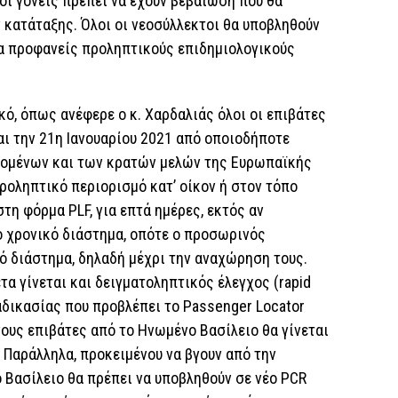
 οι γονείς πρέπει να έχουν βεβαίωση που θα
 κατάταξης. Όλοι οι νεοσύλλεκτοι θα υποβληθούν
για προφανείς προληπτικούς επιδημιολογικούς
κό, όπως ανέφερε ο κ. Χαρδαλιάς όλοι οι επιβάτες
αι την 21η Ιανουαρίου 2021 από οποιοδήποτε
νομένων και των κρατών μελών της Ευρωπαϊκής
ροληπτικό περιορισμό κατ’ οίκον ή στον τόπο
η φόρμα PLF, για επτά ημέρες, εκτός αν
ο χρονικό διάστημα, οπότε ο προσωρινός
κό διάστημα, δηλαδή μέχρι την αναχώρηση τους.
α γίνεται και δειγματοληπτικός έλεγχος (rapid
ιαδικασίας που προβλέπει το Passenger Locator
νους επιβάτες από το Ηνωμένο Βασίλειο θα γίνεται
η. Παράλληλα, προκειμένου να βγουν από την
 Βασίλειο θα πρέπει να υποβληθούν σε νέο PCR