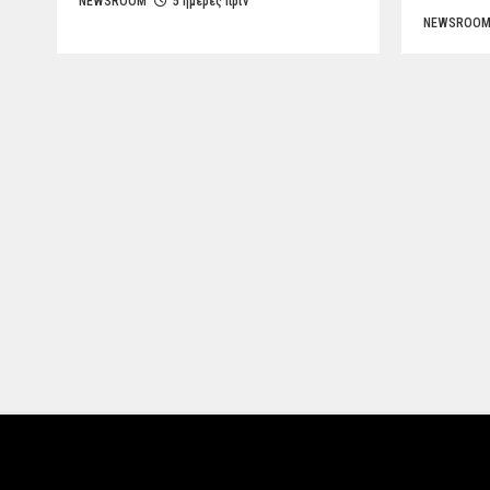
NEWSROOM
5 ημέρες πριν
NEWSROO