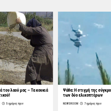
ά του λαού μας – Τα κουκιά
Ψάθα: Η στιγμή της σύγκρ
τικού!
των δύο ελικοπτέρων
M
5 ημέρες πριν
NEWSROOM
7 ημέρες πριν