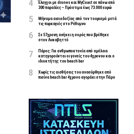
Έλεγχοι με drones και MyCoast σε πάνω από
300 παραλίες – Πρόστιμα έως 73.000 ευρώ
Μήνυμα αισιοδοξίας από τον τουρισμό μετά
τις πυρκαγιές στο Ρέθυμνο
Σε 57χρονη ανήκει η σορός που βρέθηκε
στον Λυκαβηττό
Πάρος: Για ανθρωποκτονία από αμέλεια
κατηγορούνται οι γονείς του 4χρονου και ο
ιδιοκτήτης του beach bar
Χωρίς τις αισθήσεις του ανασύρθηκε από
πισίνα beach bar 4χρονο αγοράκι στην Πάρο