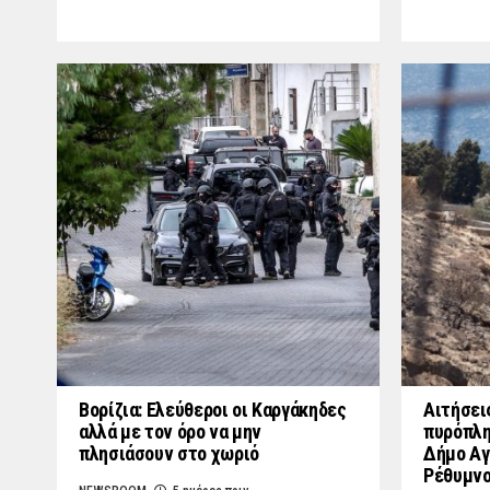
Βορίζια: Ελεύθεροι οι Καργάκηδες
Αιτήσει
αλλά με τον όρο να μην
πυρόπλη
πλησιάσουν στο χωριό
Δήμο Αγ
Ρέθυμν