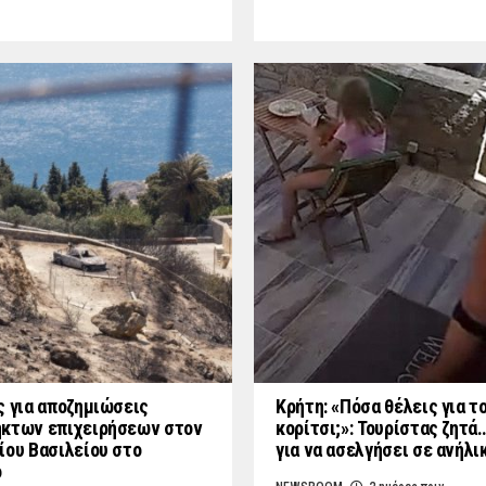
ς για αποζημιώσεις
Κρήτη: «Πόσα θέλεις για τ
κτων επιχειρήσεων στον
κορίτσι;»: Τουρίστας ζητά
ίου Βασιλείου στο
για να ασελγήσει σε ανήλι
ο