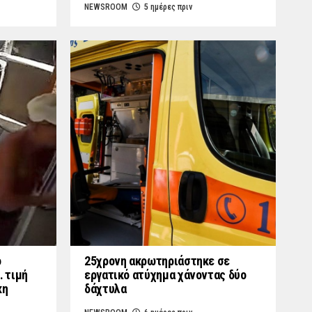
NEWSROOM
5 ημέρες πριν
ο
25χρονη ακρωτηριάστηκε σε
… τιμή
εργατικό ατύχημα χάνοντας δύο
κη
δάχτυλα