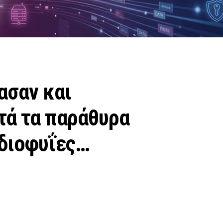
ασαν και
τά τα παράθυρα
ιδιοφυΐες…