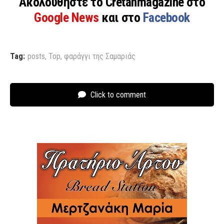
Ακολουθήστε το Cretanmagazine στο
Google News
και στο
Facebook
Tag:
posts
,
Top
,
φαράγγι της Σαμαριάς
Click to comment