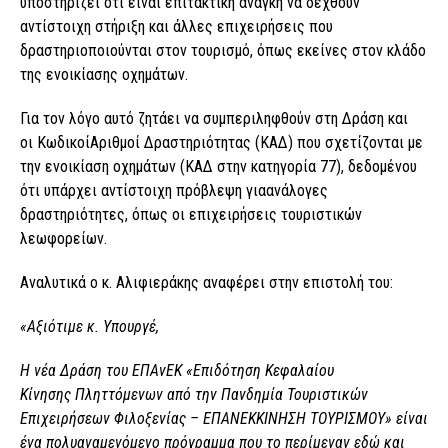
υποστηρίζει ότι είναι επιτακτική ανάγκη να δεχθούν
αντίστοιχη στήριξη και άλλες επιχειρήσεις που
δραστηριοποιούνται στον τουρισμό, όπως εκείνες στον κλάδο
της ενοικίασης οχημάτων.
Για τον λόγο αυτό ζητάει να συμπεριληφθούν στη Δράση και
οι ΚωδικοίΑριθμοί Δραστηριότητας (ΚΑΔ) που σχετίζονται με
την ενοικίαση οχημάτων (ΚΑΔ στην κατηγορία 77), δεδομένου
ότι υπάρχει αντίστοιχη πρόβλεψη γιαανάλογες
δραστηριότητες, όπως οι επιχειρήσεις τουριστικών
λεωφορείων.
Αναλυτικά ο κ. Αλιφιεράκης αναφέρει στην επιστολή του:
«
Αξιότιμε κ. Υπουργέ,
Η νέα Δράση του
ΕΠΑνΕΚ
«Επιδότηση Κεφαλαίου
Κίνησης
Πληττόμενων
από την Πανδημία Τουριστικών
Επιχειρήσεων Φιλοξενίας – ΕΠΑΝΕΚΚΙΝΗΣΗ ΤΟΥΡΙΣΜΟΥ» είναι
ένα
πολυαναμενόμενο
πρόγραμμα που το περίμεναν εδώ και