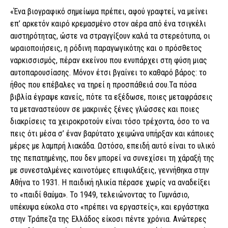
«Ένα βιογραφικό σημείωμα πρέπει, αφού γραφτεί, να μείνει
επ’ αρκετόν καιρό κρεμασμένο στον αέρα από ένα τσιγκέλι
αυστηρότητας, ώστε να στραγγίξουν καλά τα στερεότυπα, οι
ωραιοποιήσεις, η ρόδινη παραγωγικότης και ο πρόσθετος
ναρκισσισμός, πέραν εκείνου που ενυπάρχει στη φύση μιας
αυτοπαρουσίασης. Μόνον έτσι βγαίνει το καθαρό βάρος: το
ήθος που επέβαλες να τηρεί η προσπάθειά σου.Τα πόσα
βιβλία έγραψε κανείς, πότε τα εξέδωσε, ποιες μεταφράσεις
τα μεταναστεύουν σε μακρινές ξένες γλώσσες και ποιες
διακρίσεις τα χειροκροτούν είναι τόσο τρέχοντα, όσο το να
πεις ότι μέσα σ’ έναν βαρύτατο χειμώνα υπήρξαν και κάποιες
μέρες με λαμπρή λιακάδα. Ωστόσο, επειδή αυτό είναι το υλικό
της πεπατημένης, που δεν μπορεί να συνεχίσει τη χάραξή της
με συνεσταλμένες καινοτόμες επιφυλάξεις, γεννήθηκα στην
Αθήνα το 1931. Η παιδική ηλικία πέρασε χωρίς να αναδείξει
το «παιδί θαύμα». Το 1949, τελειώνοντας το Γυμνάσιο,
υπέκυψα εύκολα στο «πρέπει να εργαστείς», και εργάστηκα
στην Τράπεζα της Ελλάδος είκοσι πέντε χρόνια. Ανώτερες