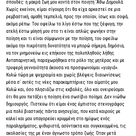
σπουδές: η μακρά ζωή μου κοντά στον ποιητή ‘Αθω Δημουλά.
Χωρίς εκείνον, είμαι σίγουρη ότι θα είχα αρκεστεί σε μια
ρεμβαστική, αμαθή τεμπελιά, προς την οποίαν, ίσως και σοφά,
ακόμα ρέπω. Του οφείλω το λίγο έστω που της ξέφυγα, την
ατελή έστω μύησή μου στο τι είναι απλώς φωνήεν στην
ποίηση και τι είναι σύμφωνον με την ποίηση, του οφείλω
ακόμα την πικρότατη δυνατότητα να μπορώ σήμερα, δημόσια,
να τον μνημονεύω εις επήκοον της πολυπληθούς λήθης.
Αυταπαρνητική, παραχωρήθηκα στο ρόλο της μητέρας και με
τρυφερή γενναιότητα άκουσα να προσφωνούμαι «γιαγιά».
Κυλώ τώρα με ψυχραιμία και χωρίς βλέψεις διαιωνίσεως
μέσα σ΄ αυτές τις νέες παρακαμπτήριες του αίματός μου.
Κυλώ και, όσο πλησιάζω στις εκβολές, όλο και ονειρεύομαι
ότι θα μου πετάξει η ποίηση ένα σωσίβιο ποίημα. Δεν νιώθω
δημιουργός. Πιστεύω ότι είμαι ένας έμπιστος στενογράφος
μια πολύ βιαστικής πάντα ανησυχίας, που κατά καιρούς με
καλεί και μου υπαγορεύει κρυμμένη στο ημίφως ενός
παραληρήματος, ψιθυριστά, ασύντακτα και συγκεκομμένα, τις
ακολασίες της με έναν άγνωστο τρόπο ζωής. Όταν μετά