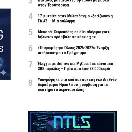
Δεκάδες μετανάστες έφτασαν με βάρκα
στον Τσούτσουρα
17 φυτείες στον Μυλοπόταμο «ξερίζωσε» η
ΕΛ.ΑΣ. – Μία σύλληψη
Μεσαρά: Χειροπέδες σε δύο αδέρφια γιατί
δήλωναν πρόσβαλα που δεν είχαν
«Τουρισμός για Όλους 2026-2027»: Έναρξη
αιτήσεων για το Πρόγραμμα
Έλεγχοι με drones και MyCoast σε πάνω από
300 παραλίες – Πρόστιμα έως 73.000 ευρώ
Υπογράφηκε στο υπό κατασκευή νέο Διεθνές
Αεροδρόμιο Ηρακλείου η σύμβαση για τα
συστήματα αεροναυτιλίας