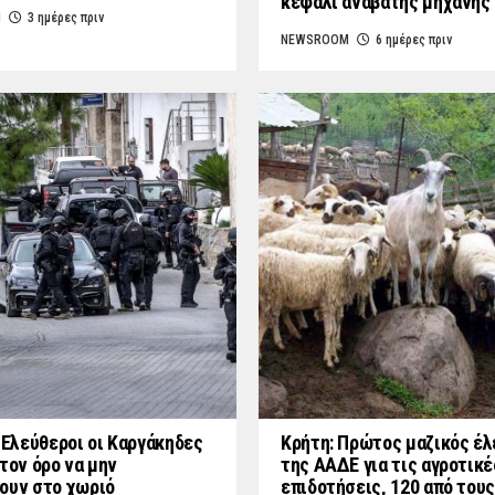
κεφάλι αναβάτης μηχανής
M
3 ημέρες πριν
NEWSROOM
6 ημέρες πριν
: Ελεύθεροι οι Καργάκηδες
Κρήτη: Πρώτος μαζικός έλ
τον όρο να μην
της ΑΑΔΕ για τις αγροτικέ
ουν στο χωριό
επιδοτήσεις, 120 από τους