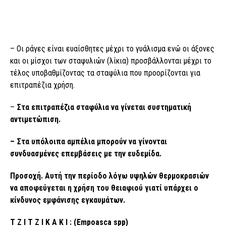
– Οι ράγες είναι ευαίσθητες μέχρι το γυάλισμα ενώ οι άξονες
και οι μίσχοι των σταφυλιών (λίκια) προσβάλλονται μέχρι το
τέλος υποβαθμίζοντας τα σταφύλια που προορίζονται για
επιτραπέζια χρήση.
–
Στα ε
π
ιτρα
π
έζια σταφύλια να γίνεται συστηματική
αντιμετώ
π
ιση.
– Στα υπόλοιπα αμπέλια μπορούν να γίνονται
συνδυασμένες επεμβάσεις με την ευδεμίδα.
Προσοχή. Αυτή την περίοδο λόγω υψηλών θερμοκρασιών
να αποφεύγεται η χρήση του θειαφιού γιατί υπάρχει ο
κίνδυνος εμφάνισης εγκαυμάτων.
T Z I T Z I K A K I : (Empoasca spp)