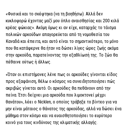
«Φυσικά και το σκέφτηκα (να τη βοηθήσω). Αλλά δεν
κυκλοφορώ έχοντας μαζί μου όπλο αναισθησίας και 200 κιλά
κρέας φώκιας». Ακόμη όμως κι αν είχε, καταρχάς το τάισμα
πολικών αρκούδων απαγορεύεται από τη νομοθεσία του
Καναδά και έπειτα, και αυτό είναι το σημαντικότερο, το μόνο
που θα κατάφερνε θα ήταν να δώσει λίγες ώρες ζωής ακόμα
στην αρκούδα, παρατείνοντας την εξαθλίωσή της. Το ζώο θα
πέθαινε ούτως ή άλλως.
«Όταν οι επιστήμονες λένε πως οι αρκούδες γίνονται είδος
προς εξαφάνιση, θέλω ο κόσμος να συνειδητοποιήσει πώς
ακριβώς γίνεται αυτό. Οι αρκούδες θα πεθάνουν από την
πείνα. Έτσι δείχνει μια αρκούδα που λιμοκτονεί μέχρι
θανάτου», λέει ο Nicklen, ο οποίος τράβηξε το βίντεο για να
μην είναι μάταιος ο θάνατος της αρκούδας, αλλά να δώσει ένα
μάθημα στον κόσμο και να ευαισθητοποιήσει το ευρύτερο
κοινό για τους κινδύνους της κλιματικής αλλαγής.