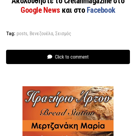
Ακολουθήστε το Cretanmagazine στο
Google News
και στο
Facebook
Tag:
posts
,
Βενεζουέλα
,
Σεισμός
Click to comment