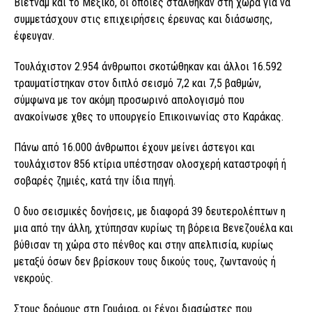
Βιετνάμ και το Μεξικό, οι οποίες στάλθηκαν στη χώρα για να
συμμετάσχουν στις επιχειρήσεις έρευνας και διάσωσης,
έφευγαν.
Τουλάχιστον 2.954 άνθρωποι σκοτώθηκαν και άλλοι 16.592
τραυματίστηκαν στον διπλό σεισμό 7,2 και 7,5 βαθμών,
σύμφωνα με τον ακόμη προσωρινό απολογισμό που
ανακοίνωσε χθες το υπουργείο Επικοινωνίας στο Καράκας.
Πάνω από 16.000 άνθρωποι έχουν μείνει άστεγοι και
τουλάχιστον 856 κτίρια υπέστησαν ολοσχερή καταστροφή ή
σοβαρές ζημιές, κατά την ίδια πηγή.
Ο δυο σεισμικές δονήσεις, με διαφορά 39 δευτερολέπτων η
μια από την άλλη, χτύπησαν κυρίως τη βόρεια Βενεζουέλα και
βύθισαν τη χώρα στο πένθος και στην απελπισία, κυρίως
μεταξύ όσων δεν βρίσκουν τους δικούς τους, ζωντανούς ή
νεκρούς.
Στους δρόμους στη Γουάιρα, οι ξένοι διασώστες που