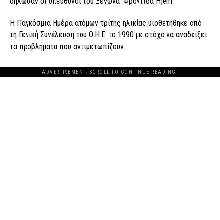
δήλωσαν οι υπεύθυνοι του Ξενώνα ‘Φροντίδα Hjem’.
Η Παγκόσμια Ημέρα ατόμων τρίτης ηλικίας υιοθετήθηκε από
τη Γενική Συνέλευση του Ο.Η.Ε. το 1990 με στόχο να αναδείξει
τα προβλήματα που αντιμετωπίζουν.
ADVERTISEMENT. SCROLL TO CONTINUE READING.