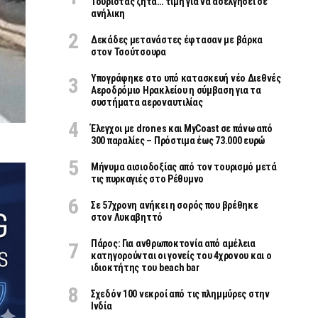
Τουρίστας ζητά… τιμή για να ασελγήσει σε
ανήλικη
Δεκάδες μετανάστες έφτασαν με βάρκα
στον Τσούτσουρα
Υπογράφηκε στο υπό κατασκευή νέο Διεθνές
Αεροδρόμιο Ηρακλείου η σύμβαση για τα
συστήματα αεροναυτιλίας
Έλεγχοι με drones και MyCoast σε πάνω από
300 παραλίες – Πρόστιμα έως 73.000 ευρώ
Μήνυμα αισιοδοξίας από τον τουρισμό μετά
τις πυρκαγιές στο Ρέθυμνο
Σε 57χρονη ανήκει η σορός που βρέθηκε
στον Λυκαβηττό
Πάρος: Για ανθρωποκτονία από αμέλεια
κατηγορούνται οι γονείς του 4χρονου και ο
ιδιοκτήτης του beach bar
Σχεδόν 100 νεκροί από τις πλημμύρες στην
Ινδία