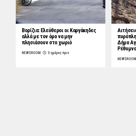
Βορίζια: Ελεύθεροι οι Καργάκηδες
Αιτήσει
αλλά με τον όρο να μην
πυρόπλη
πλησιάσουν στο χωριό
Δήμο Αγ
Ρέθυμν
NEWSROOM
5 ημέρες πριν
NEWSROO