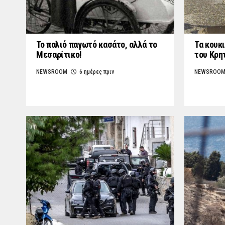
Το παλιό παγωτό κασάτο, αλλά το
Τα κουκι
Μεσαρίτικο!
του Κρη
NEWSROOM
6 ημέρες πριν
NEWSROO