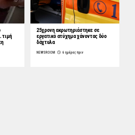
ο
25χρονη ακρωτηριάστηκε σε
… τιμή
εργατικό ατύχημα χάνοντας δύο
κη
δάχτυλα
NEWSROOM
6 ημέρες πριν