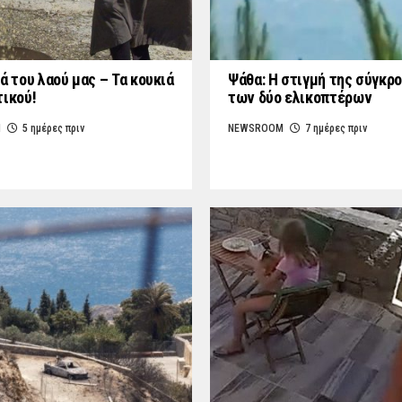
ά του λαού μας – Τα κουκιά
Ψάθα: Η στιγμή της σύγκρ
τικού!
των δύο ελικοπτέρων
M
5 ημέρες πριν
NEWSROOM
7 ημέρες πριν