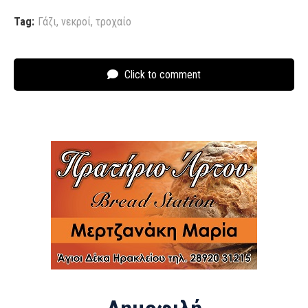
Tag:
Γάζι
,
νεκροί
,
τροχαίο
Click to comment