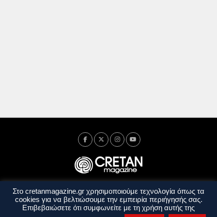
Στο cretanmagazine.gr χρησιμοποιούμε τεχνολογία όπως τα
Ταυτότητα
Πολιτική Απορρήτου
Όροι Χρήσης
cookies για να βελτιώσουμε την εμπειρία περιήγησής σας.
Όροι και Προϋποθέσεις
Επιβεβαιώσετε ότι συμφωνείτε με τη χρήση αυτής της
Copyright © 2014 - 2026 Cretanmagazine. All rights reserved. by
j. bitsakakis