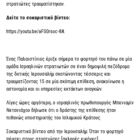
στρατιώτες τραυματίστηκαν.
Δείτε το σοκαριστικό βίντεο:
https://youtu.be/aFS0rsoc-8A
Ένας Παλαιστίνιος έριξε σήμερα το φορτηγό του πάνω σε μία
ομάδα Ισραηλινών στρατιωτών σε έναν δημοφιλή πεζόδρομο
της δυτικής Ιερουσαλήμ σκοτώνοντας τέσσερις και
τραυματίζοντας 15 σε μία σκόπιμη επίθεση, ανακοίνωσε η
αστυνομία και οι υπηρεσίες εκτάκτων αναγκών.
Λίγες ώρες αργότερα, ο ισραηλινός πρωθυπουργός Μπενιαμίν
Νετανιάχου δήλωσε ότι ο δράστης της επίθεσης ήταν
πιθανώς υποστηρικτής του Ισλαμικού Κράτους.
Σοκαριστικό βίντεο από την Ιερουσαλήμ: Όταν το φορτηγό
πέφτει στους στρατιώτες [σκληρές εικόνες]