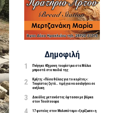
Δημοφιλή
Πνίγηκε 40χρονη τουρίστρια στα Μάλια
μπροστά στα παιδιά της
Κρήτη: «Πόσα θέλεις για το κορίτσι;»:
Τουρίστας ζητά… τιμή για να ασελγήσει σε
ανήλικη
Δεκάδες μετανάστες έφτασαν με βάρκα
στον Τσούτσουρα
17 φυτείες στον Μυλοπόταμο «ξερίζωσε» η