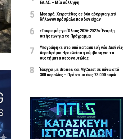
ΕΛ.ΑΣ. – Μία σύλληψη
Μεσαρά: Χειροπέδες σε δύο αδέρφια γιατί
δήλωναν πρόσβαλα που δεν είχαν
«Τουρισμός για Όλους 2026-2027»: Έναρξη
αιτήσεων για το Πρόγραμμα
Υπογράφηκε στο υπό κατασκευή νέο Διεθνές
Αεροδρόμιο Ηρακλείου η σύμβαση για τα
συστήματα αεροναυτιλίας
Έλεγχοι με drones και MyCoast σε πάνω από
300 παραλίες – Πρόστιμα έως 73.000 ευρώ