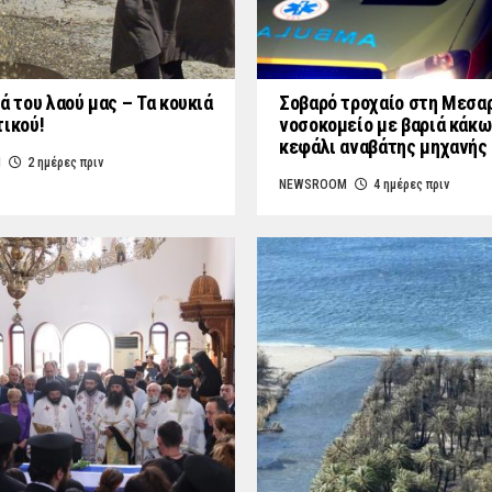
ά του λαού μας – Τα κουκιά
Σοβαρό τροχαίο στη Μεσαρ
τικού!
νοσοκομείο με βαριά κάκω
κεφάλι αναβάτης μηχανής
M
2 ημέρες πριν
NEWSROOM
4 ημέρες πριν