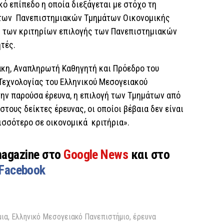
κό επίπεδο η οποία διεξάγεται με στόχο τη
 των Πανεπιστημιακών Τμημάτων Οικονομικής
η των κριτηρίων επιλογής των Πανεπιστημιακών
τές.
κη, Αναπληρωτή Καθηγητή και Πρόεδρο του
Τεχνολογίας του Ελληνικού Μεσογειακού
την παρούσα έρευνα, η επιλογή των Τμημάτων από
τους δείκτες έρευνας, οι οποίοι βέβαια δεν είναι
ισσότερο σε οικονομικά κριτήρια».
magazine στο
Google News
και στο
Facebook
μια
,
Ελληνικό Μεσογειακό Πανεπιστήμιο
,
έρευνα