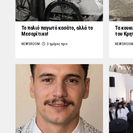
Το παλιό παγωτό κασάτο, αλλά το
Τα κουκι
Μεσαρίτικο!
του Κρη
NEWSROOM
3 ημέρες πριν
NEWSROO