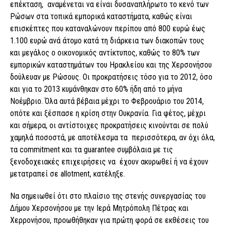
επέκταση, αναμένεται να είναι δυσαναπλήρωτο το κενό των
Ρώσων στα τοπικά εμπορικά καταστήματα, καθώς είναι
επισκέπτες που καταναλώνουν περίπου από 800 ευρώ έως
1.100 ευρώ ανά άτομο κατά τη διάρκεια των διακοπών τους
και μεγάλος ο οικονομικός αντίκτυπος, καθώς το 80% των
εμπορικών καταστημάτων του Ηρακλείου και της Χερσονήσου
δούλευαν με Ρώσους. Οι προκρατήσεις τόσο για το 2012, όσο
και για το 2013 κυμάνθηκαν στο 60% ήδη από το μήνα
Νοέμβριο. Όλα αυτά βέβαια μέχρι το Φεβρουάριο του 2014,
οπότε και ξέσπασε η κρίση στην Ουκρανία. Για φέτος, μέχρι
και σήμερα, οι αντίστοιχες προκρατήσεις κινούνται σε πολύ
χαμηλά ποσοστά, με αποτέλεσμα τα περισσότερα, αν όχι όλα,
τα commitment και τα guarantee συμβόλαια με τις
ξενοδοχειακές επιχειρήσεις να έχουν ακυρωθεί ή να έχουν
μετατραπεί σε allotment, κατέληξε.
Να σημειωθεί ότι στο πλαίσιο της στενής συνεργασίας του
Δήμου Χερσονήσου με την Ιερά Μητρόπολη Πέτρας και
Χερρονήσου, προωθήθηκαν για πρώτη φορά σε εκθέσεις του