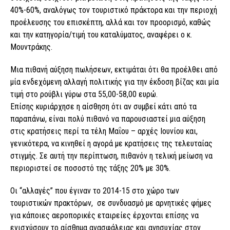
40%-60%, αναλόγως τον τουριστικό πράκτορα και την περιοχή
προέλευσης του επισκέπτη, αλλά και τον προορισμό, καθώς
και την κατηγορία/τιμή του καταλύματος, αναφέρει ο κ.
Μουντράκης.
Μια πιθανή αύξηση πωλήσεων, εκτιμάται ότι θα προέλθει από
μία ενδεχόμενη αλλαγή πολιτικής για την έκδοση βίζας και μία
τιμή στο ρούβλι γύρω στα 55,00-58,00 ευρώ.
Επίσης κυριάρχησε η αίσθηση ότι αν συμβεί κάτι από τα
παραπάνω, είναι πολύ πιθανό να παρουσιαστεί μια αύξηση
στις κρατήσεις περί τα τέλη Μαΐου – αρχές Ιουνίου και,
γενικότερα, να κινηθεί η αγορά με κρατήσεις της τελευταίας
στιγμής. Σε αυτή την περίπτωση, πιθανόν η τελική μείωση να
περιοριστεί σε ποσοστό της τάξης 20% με 30%.
Οι “αλλαγές” που έγιναν το 2014-15 στο χώρο των
τουριστικών πρακτόρων, σε συνδυασμό με αρνητικές φήμες
για κάποιες αεροπορικές εταιρείες έρχονται επίσης να
ενισχύσουν το αίσθημα ανασφάλειας και ανησυχίας στον