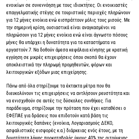
ενοικίων σε συνεννόηση με τους ιδιοκτήτες. Οι ενοικιαστές
επαγγελματικής στέγης σε τουριστικές περιοχές πληρώνουν
για 12 μήνες ενοίκια ενώ εισπράττουν μόλις τους μισούς. Με
την σημερινή κρίση, ουσιαστικά είναι αναγκασμένοι να
πληρώσουν για 12 μήνες ενοίκια ενώ είναι άγνωστο πόσους
μήνες θα υπάρχει η δυνατότητα για τα καταστήματα να
εργαστούν.7. Να δοθούν άμεσα κεφάλαια κίνησης με κρατική
εγγύηση σε μικρές επιχειρήσεις όπου σκοπό θα έχουν
αποκλειστικά την πληρωμή προμηθευτών, φόρων και
λειτουργικών εξόδων μιας επιχείρησης.
Πάνω από όλα στηρίζουμε τα έκτακτα μέτρα που θα
διευκολύνουν τις επιχειρήσεις να αντλήσουν ρευστότητα και
να ενισχυθούν σε αυτές τις δύσκολες συνθήκες. Για
παράδειγμα, στηρίζουμε την πρόταση που έχει καταθέσει ο
ΕΦΕΠΑΕ για δράσεις που επιδοτούν κατά βάση τις
λειτουργικές δαπάνες (ενοίκια, Λογαριασμούς ΔΕΚΟ,
ασφαλιστικές εισφορές κ.α.) διάρκειας ενός έτους, με τη
δυνατότητα λήψης προκαταβολής ύψους 40% της αιτούμενης