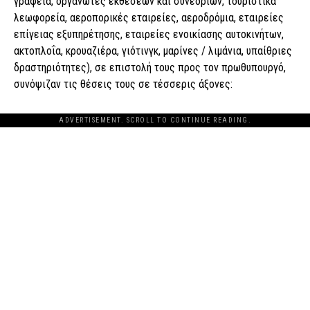
γραφεία, οργανωτές εκθέσεων και συνεδρίων, τουριστικά
λεωφορεία, αεροπορικές εταιρείες, αεροδρόμια, εταιρείες
επίγειας εξυπηρέτησης, εταιρείες ενοικίασης αυτοκινήτων,
ακτοπλοΐα, κρουαζιέρα, γιότινγκ, μαρίνες / λιμάνια, υπαίθριες
δραστηριότητες), σε επιστολή τους προς τον πρωθυπουργό,
συνόψιζαν τις θέσεις τους σε τέσσερις άξονες:
ADVERTISEMENT. SCROLL TO CONTINUE READING.