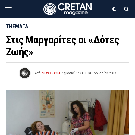
THEMATA
Στις Μαργαρίτες οι «Δότες
Ζωής»
Από
NEWSROOM
Δημοσιεύθηκε
1 Φεβρουαρίου 2017