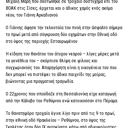
Μιχάλη Μαρή που σκοτώθηκε σε τροχαίο δυστύχημα επί του
ΒΟΑΚ στις Σίσες, έρχεται και ο άδικος χαμός ενός ακόμα
νέου, του Γιάννη Αρκαδιανού.
O Γιάννης άφησε την τελευταία του πνοή στην άσφαλτο σήμερα
το πρωί μετά από σύγκρουση δύο οχημάτων στην Εθνική οδό
στο ύψος της περιοχής Εσταυρωμένου
Η είδηση του θανάτου του άτυχου νεαρού – λίγες μέρες μετά
τα γενέθλια του – σκόρπισε θλίψη σε φίλους και
συγχωριανούς του. Απαρηγόρητη είναι η οικογένεια του που
δεν μπορεί να πιστέψει το άδικο παιχνίδι της μοίρας,
βιώνοντας μια πραγματική τραγωδία.
Ο 22χρονος που σπούδαζε στη Θεσσαλονίκη είχε καταγωγή
από την Κάλυβο του Ρεθύμνου ενώ κατοικούσαν στο Πέραμα.
Το θανατηφόρο τροχαίο έγινε λίγο πριν από τις 9 το πρωί,
στην εθνική οδό Ηρακλείου – Ρεθύμνου, στο ύψος της
Σκαλέτας όταν δύο ΙΧ αυτοκίνητα, κάτω από αδιευκρίνιστες