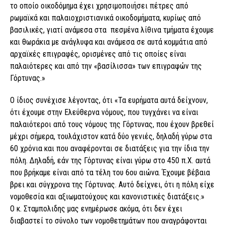
το οποίο οικοδόμημα έχει χρησιμοποιήσει πέτρες από
ρωμαϊκά και παλαιοχριστιανικά οικοδομήματα, κυρίως από
βασιλικές, γιατί ανάμεσα στα πεσμένα λίθινα τμήματα έχουμε
και θωράκια με ανάγλυφα και ανάμεσα σε αυτά κομμάτια από
αρχαϊκές επιγραφές, ορισμένες από τις οποίες είναι
παλαιότερες και από την «βασίλισσα» των επιγραφών της
Γόρτυνας.»
Ο ίδιος συνέχισε λέγοντας, ότι «Τα ευρήματα αυτά δείχνουν,
ότι έχουμε στην Ελεύθερνα νόμους, που τυγχάνει να είναι
παλαιότεροι από τους νόμους της Γόρτυνας, που έχουν βρεθεί
μέχρι σήμερα, τουλάχιστον κατά δύο γενιές, δηλαδή γύρω στα
60 χρόνια και που αναφέρονται σε διατάξεις για την ίδια την
πόλη. Δηλαδή, εάν της Γόρτυνας είναι γύρω στο 450 π.Χ. αυτά
που βρήκαμε είναι από τα τέλη του 6ου αιώνα. Έχουμε βέβαια
βρει και σύγχρονα της Γόρτυνας. Αυτό δείχνει, ότι η πόλη είχε
νομοθεσία και αξιωματούχους και κανονιστικές διατάξεις.»
Ο κ. Σταμπολιδης μας ενημέρωσε ακόμα, ότι δεν έχει
διαβαστεί το σύνολο των νομοθετημάτων που αναγράφονται