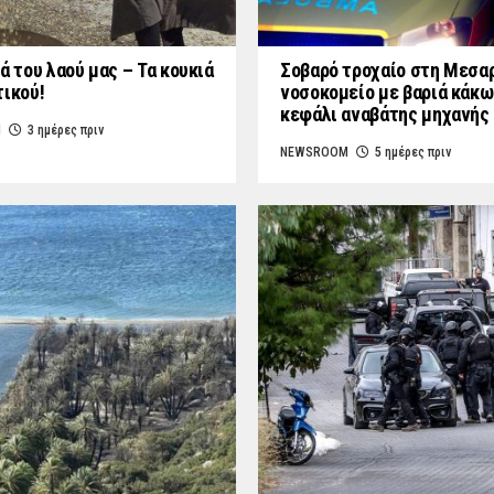
ά του λαού μας – Τα κουκιά
Σοβαρό τροχαίο στη Μεσαρ
τικού!
νοσοκομείο με βαριά κάκω
κεφάλι αναβάτης μηχανής
M
3 ημέρες πριν
NEWSROOM
5 ημέρες πριν