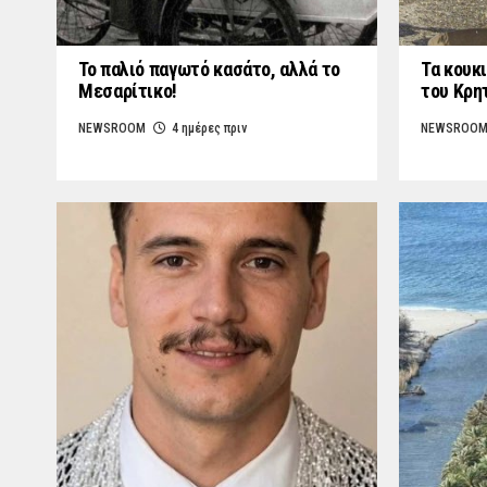
Το παλιό παγωτό κασάτο, αλλά το
Τα κουκι
Μεσαρίτικο!
του Κρη
NEWSROOM
4 ημέρες πριν
NEWSROO