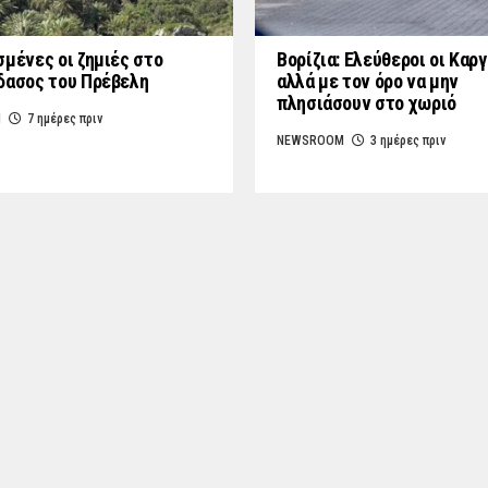
σμένες οι ζημιές στο
Βορίζια: Ελεύθεροι οι Καρ
δασος του Πρέβελη
αλλά με τον όρο να μην
πλησιάσουν στο χωριό
M
7 ημέρες πριν
NEWSROOM
3 ημέρες πριν