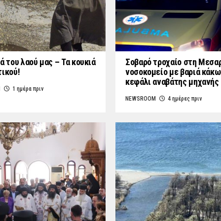
ά του λαού μας – Τα κουκιά
Σοβαρό τροχαίο στη Μεσαρ
τικού!
νοσοκομείο με βαριά κάκω
κεφάλι αναβάτης μηχανής
M
1 ημέρα πριν
NEWSROOM
4 ημέρες πριν