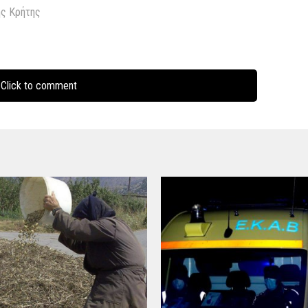
ς Κρήτης
Click to comment