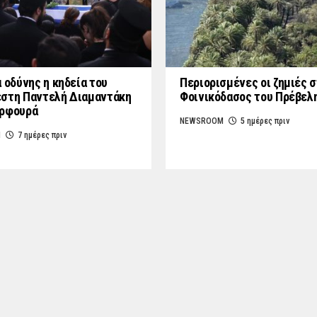
 οδύνης η κηδεία του
Περιορισμένες οι ζημιές 
στη Παντελή Διαμαντάκη
Φοινικόδασος του Πρέβελ
υρφουρά
NEWSROOM
5 ημέρες πριν
M
7 ημέρες πριν