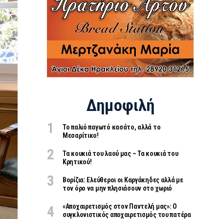
Δημοφιλή
Το παλιό παγωτό κασάτο, αλλά το
Μεσαρίτικο!
Τα κουκιά του λαού μας – Τα κουκιά του
Κρητικού!
Βορίζια: Ελεύθεροι οι Καργάκηδες αλλά με
τον όρο να μην πλησιάσουν στο χωριό
«Aποχαιρετισμός στον Παντελή μας»: Ο
συγκλονιστικός αποχαιρετισμός του πατέρα