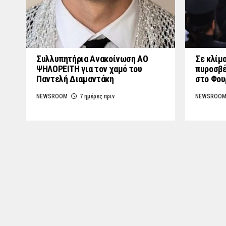
Συλλυπητήρια Ανακοίνωση ΑΟ
Σε κλίμα
ΨΗΛΟΡΕΙΤΗ για τον χαμό του
πυροσβέ
Παντελή Διαμαντάκη
στο Φο
NEWSROOM
7 ημέρες πριν
NEWSROO