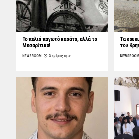
Το παλιό παγωτό κασάτο, αλλά το
Τα κουκι
Μεσαρίτικο!
του Κρη
NEWSROOM
3 ημέρες πριν
NEWSROO