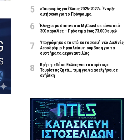
«Τουρισμός για Όλους 2026-2027»: Έναρξη
αιτήσεων για το Πρόγραμμα
Έλεγχοι με drones και MyCoast σε πάνω από
300 παραλίες – Πρόστιμα έως 73.000 ευρώ
Υπογράφηκε στο υπό κατασκευή νέο Διεθνές
Αεροδρόμιο Ηρακλείου η σύμβαση για τα
συστήματα αεροναυτιλίας
Κρήτη: «Πόσα θέλεις για το κορίτσι;»:
Τουρίστας ζητά… τιμή για να ασελγήσει σε
ανήλικη